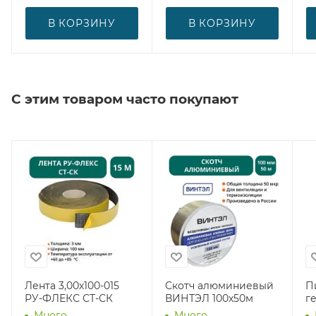
В КОРЗИНУ
В КОРЗИНУ
С этим товаром часто покупают
Лента 3,00х100-015
Скотч алюминиевый
П
РУ-ФЛЕКС СТ-СК
ВИНТЭЛ 100х50м
г
Много
Много