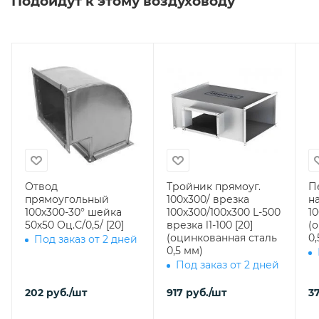
Подойдут к этому воздуховоду
Отвод
Тройник прямоуг.
П
прямоугольный
100х300/ врезка
н
100х300-30° шейка
100х300/100х300 L-500
10
50х50 Оц.С/0,5/ [20]
врезка l1-100 [20]
(
(оцинкованная сталь
0,
Под заказ от 2 дней
0,5 мм)
Под заказ от 2 дней
202
руб.
/шт
917
руб.
/шт
3