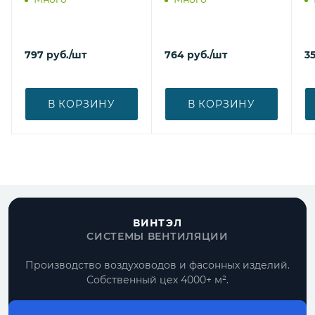
797
руб.
/шт
764
руб.
/шт
3
В КОРЗИНУ
В КОРЗИНУ
ВИНТЭЛ
СИСТЕМЫ ВЕНТИЛЯЦИИ
Производство воздуховодов и фасонных изделий.
Собственный цех 4000+ м².