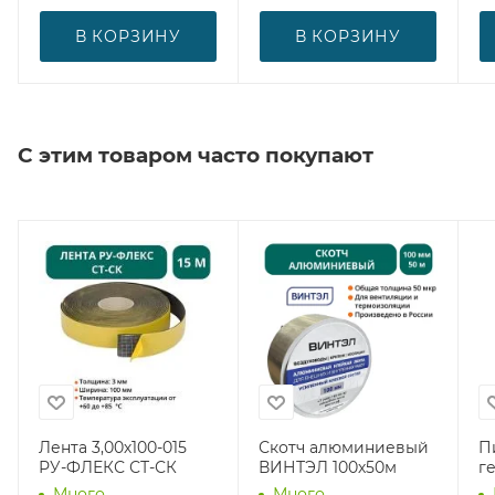
В КОРЗИНУ
В КОРЗИНУ
С этим товаром часто покупают
Лента 3,00х100-015
Скотч алюминиевый
П
РУ-ФЛЕКС СТ-СК
ВИНТЭЛ 100х50м
г
Много
Много