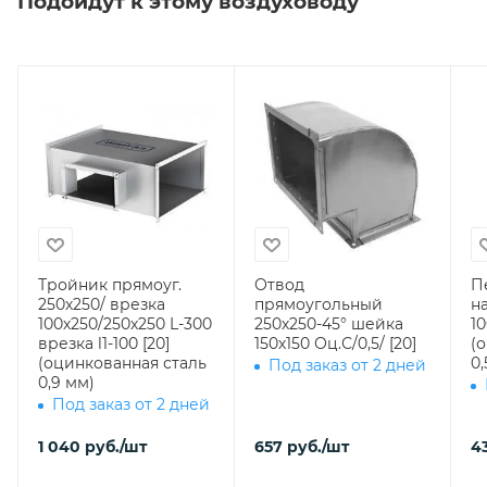
Подойдут к этому воздуховоду
Тройник прямоуг.
Отвод
П
250х250/ врезка
прямоугольный
н
100х250/250х250 L-300
250х250-45° шейка
10
врезка l1-100 [20]
150х150 Оц.С/0,5/ [20]
(
(оцинкованная сталь
0,
Под заказ от 2 дней
0,9 мм)
Под заказ от 2 дней
1 040
руб.
/шт
657
руб.
/шт
4