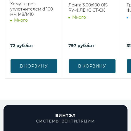
Хомут с рез.
Лента 3,00х100-015
Т
уплотнителем d 100
РУ-ФЛЕКС СТ-СК
Ф
мм М8/М10
Много
Много
72
руб.
/шт
797
руб.
/шт
31
В КОРЗИНУ
В КОРЗИНУ
ВИНТЭЛ
СИСТЕМЫ ВЕНТИЛЯЦИИ