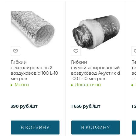
Гибкий
Гибкий
Г
неизолированный
шумоизолированный
т
воздуховод d 100 L-10
воздуховод Акустик d
в
метров
100 L-10 метров
L
Много
Достаточно
390
руб.
/шт
1 656
руб.
/шт
1 
В КОРЗИНУ
В КОРЗИНУ