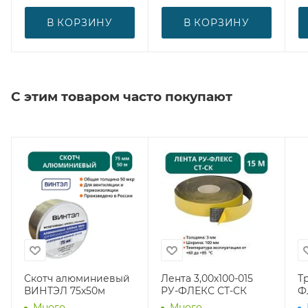
В КОРЗИНУ
В КОРЗИНУ
С этим товаром часто покупают
Скотч алюминиевый
Лента 3,00х100-015
Т
ВИНТЭЛ 75х50м
РУ-ФЛЕКС СТ-СК
Ф
Много
Много