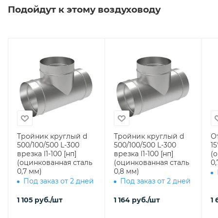
Подойдут к этому воздуховоду
Тройник круглый d
Тройник круглый d
О
500/100/500 L-300
500/100/500 L-300
15
врезка l1-100 [нп]
врезка l1-100 [нп]
(
(оцинкованная сталь
(оцинкованная сталь
0,
0,7 мм)
0,8 мм)
Под заказ от 2 дней
Под заказ от 2 дней
1 105
руб.
/шт
1 164
руб.
/шт
1 