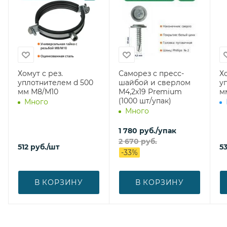
Хомут с рез.
Саморез с пресс-
Хо
уплотнителем d 500
шайбой и сверлом
у
мм М8/М10
М4,2х19 Premium
м
(1000 шт/упак)
Много
Много
1 780
руб.
/упак
2 670
руб.
512
руб.
/шт
5
-
33
%
В КОРЗИНУ
В КОРЗИНУ