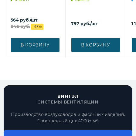
564
руб.
/шт
797
руб.
/шт
1 
846
руб.
-
33
%
В КОРЗИНУ
В КОРЗИНУ
ВИНТЭЛ
СИСТЕМЫ ВЕНТИЛЯЦИИ
Производство воздуховодов и фасонных изделий.
Собственный цех 4000+ м².