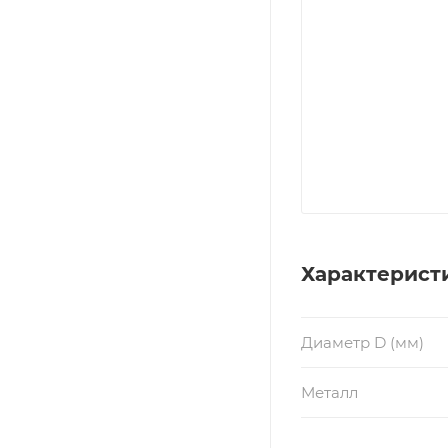
Характерист
Диаметр D (мм)
Металл