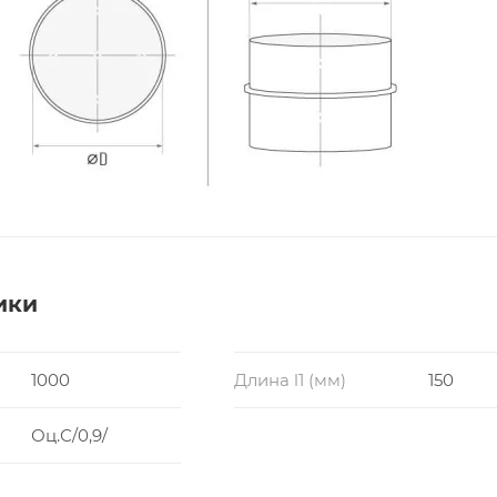
ики
1000
Длина l1 (мм)
150
Оц.С/0,9/