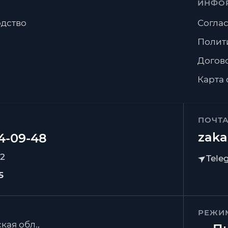
ИНФО
дство
Соглас
Полит
Догов
Карта 
ПОЧТ
zaka
92
5
РЕЖИ
кая обл.,