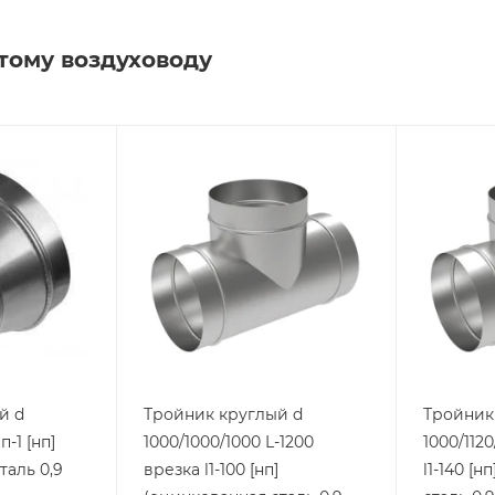
тому воздуховоду
й d
Тройник круглый d
Тройник
п-1 [нп]
1000/1000/1000 L-1200
1000/112
таль 0,9
врезка l1-100 [нп]
l1-140 [