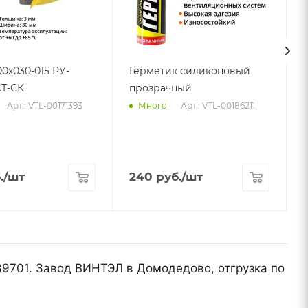
00х030-015 РУ-
Герметик силиконовый
Т-СК
прозрачный
Арт.: VTL-00171393
Арт.: VTL-00186211
Много
.
/шт
240
руб.
/шт
139701. Завод ВИНТЭЛ в Домодедово, отгрузка по