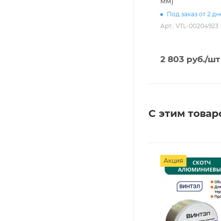
мм)
Под заказ от 2 д
Арт.: VTL-00204923
2 803
руб.
/шт
С этим товар
Акция