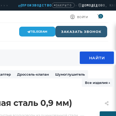
›
ПРОИЗВОДСТВО
›
ДОМОДЕДОВО, КАШИРС
ЗАКРЫТО
0
ВОЙТИ
ЗАКАЗАТЬ ЗВОНОК
TELEGRAM
аптер
Дроссель-клапан
Шумоглушитель
Все изделия
↓
ая сталь 0,9 мм)
—
руглые воздуховоды из оцинкованной стали