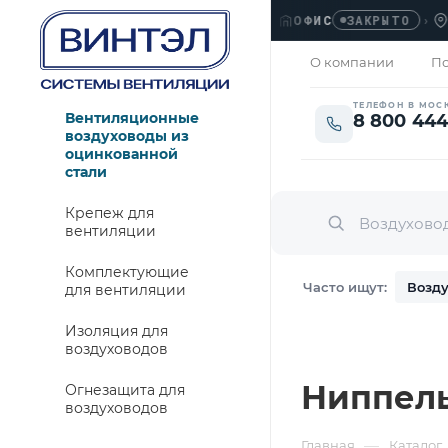
ОФИС
›
ЛЮБ
ЗАКРЫТО
О компании
По
ТЕЛЕФОН В МОС
Вентиляционные
8 800 444
воздуховоды из
оцинкованной
стали
Крепеж для
вентиляции
Комплектующие
Часто ищут:
Возду
для вентиляции
Изоляция для
воздуховодов
Ниппель 
Огнезащита для
воздуховодов
—
Главная
Каталог