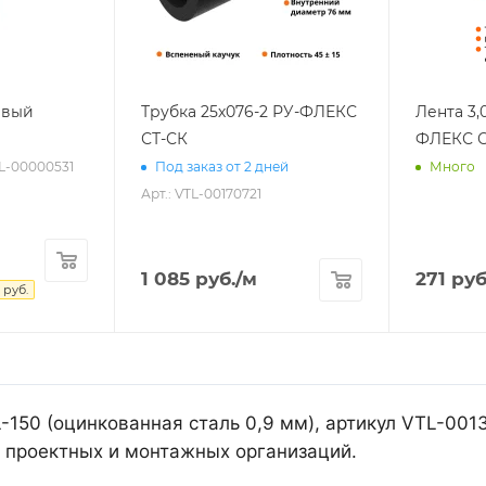
евый
Трубка 25х076-2 РУ-ФЛЕКС
Лента 3,
СТ-СК
ФЛЕКС С
TL-00000531
Под заказ от 2 дней
Много
Арт.: VTL-00170721
1 085
руб.
/м
271
руб
руб.
-150 (оцинкованная сталь 0,9 мм), артикул VTL-00
 проектных и монтажных организаций.