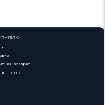
УПАТЕЛЮ
та
авка
нтия и возврат
ос – ответ