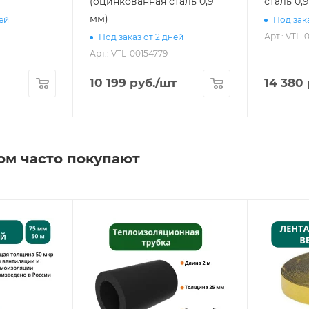
(оцинкованная сталь 0,9
сталь 0,
мм)
ней
Под зака
Арт.: VTL-
Под заказ от 2 дней
Арт.: VTL-00154779
10 199
руб.
/шт
14 380
ом часто покупают