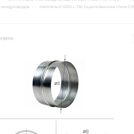
—
 воздуховодов
Ниппель d 1000 L-150 (оцинкованная сталь 0,9
0139701