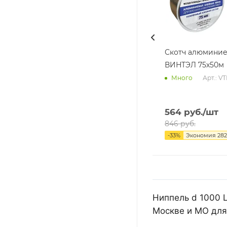
Скотч алюмини
ВИНТЭЛ 75х50м
Арт.: V
Много
564
руб.
/шт
846
руб.
-
33
%
Экономия
282
Ниппель d 1000 L
Москве и МО для