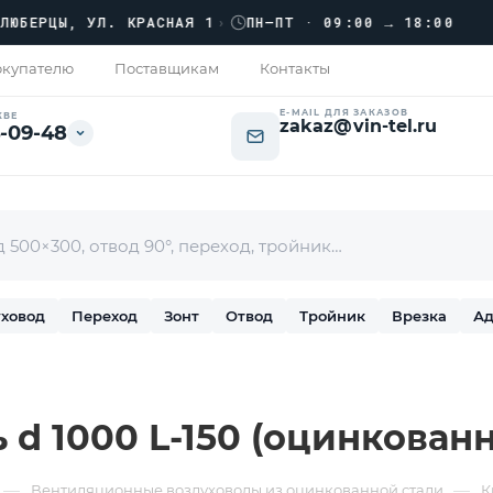
››
ЕРЦЫ, УЛ. КРАСНАЯ 1
›
ПН–ПТ · 09:00 → 18:00
купателю
Поставщикам
Контакты
E-MAIL ДЛЯ ЗАКАЗОВ
КВЕ
zakaz@vin-tel.ru
-09-48
ховод
Переход
Зонт
Отвод
Тройник
Врезка
Ад
d 1000 L-150 (оцинкованн
—
—
Вентиляционные воздуховоды из оцинкованной стали
К