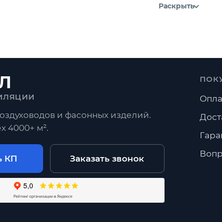
Раскрыть
Л
ПОК
ИЛЯЦИИ
Опла
оздуховодов и фасонных изделий.
Дост
х 4000+ м².
Гара
Вопр
ь КП
Заказать звонок