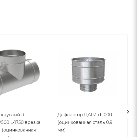
 круглый d
Дефлектор ЦАГИ d 1000
0/500 L-1750 врезка
(оцинкованная сталь 0,9
1
нп] (оцинкованная
мм)