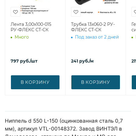
Лента 3,00х100-015
Трубка 13х060-2 РУ-
Г
РУ-ФЛЕКС СТ-СК
ФЛЕКС СТ-СК
с
Много
Под заказ от 2 дней
797
руб.
/шт
241
руб.
/м
21
В КОРЗИНУ
В КОРЗИНУ
Ниппель d 550 L-150 (оцинкованная сталь 0,7
мм), артикул VTL-00148372. Завод ВИНТЭЛ в