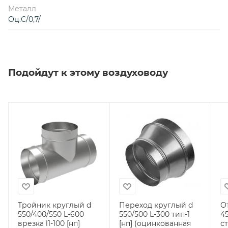
Металл
Оц.С/0,7/
Подойдут к этому воздуховоду
Тройник круглый d
Переход круглый d
О
550/400/550 L-600
550/500 L-300 тип-1
45
врезка l1-100 [нп]
[нп] (оцинкованная
ст