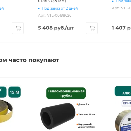
сталь 0,8 мм)
Под зака
Арт.: VTL-
ней
Под заказ от 2 дней
Арт.: VTL-00198626
5 408
руб.
/шт
1 407
р
ом часто покупают