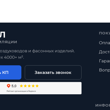
Л
ПОК
ИЛЯЦИИ
Опла
оздуховодов и фасонных изделий.
Дост
х 4000+ м².
Гара
Вопр
ь КП
Заказать звонок
ИНФО