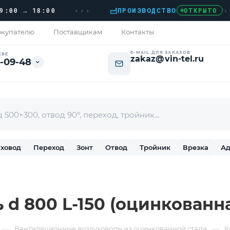
›››
 → 18:00
ПРОИЗВОДСТВО
›
ДОМ
ОТКРЫТО
купателю
Поставщикам
Контакты
E-MAIL ДЛЯ ЗАКАЗОВ
КВЕ
zakaz@vin-tel.ru
-09-48
ховод
Переход
Зонт
Отвод
Тройник
Врезка
Ад
d 800 L-150 (оцинкованна
—
—
Вентиляционные воздуховоды из оцинкованной стали
К