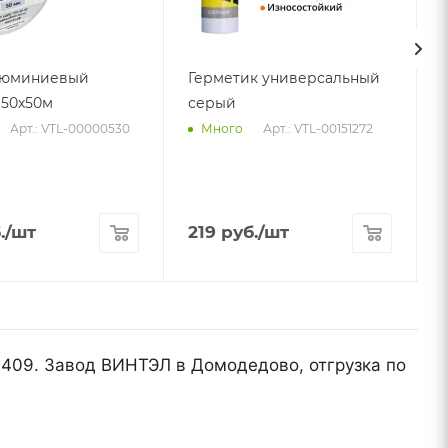
люминиевый
Герметик универсальный
50х50м
серый
5
Арт.: VTL-00000530
Арт.: VTL-00151272
Много
.
/шт
219
руб.
/шт
41409. Завод ВИНТЭЛ в Домодедово, отгрузка по