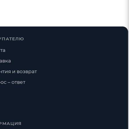
УПАТЕЛЮ
та
авка
нтия и возврат
ос – ответ
РМАЦИЯ