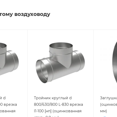
тому воздуховоду
й d
Тройник круглый d
Заглушка
00 врезка
800/630/800 L-830 врезка
(оцинков
нкованная
l1-100 [нп] (оцинкованная
мм)