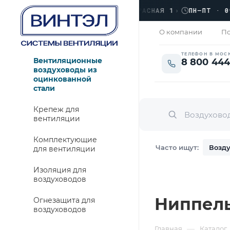
›
ЛЮБЕРЦЫ, УЛ. КРАСНАЯ 1
›
ПН–ПТ · 09:00
ЗАКРЫТО
О компании
По
ТЕЛЕФОН В МОС
Вентиляционные
8 800 444
воздуховоды из
оцинкованной
стали
Крепеж для
вентиляции
Комплектующие
Часто ищут:
Возду
для вентиляции
Изоляция для
воздуховодов
Ниппель 
Огнезащита для
воздуховодов
—
Главная
Каталог