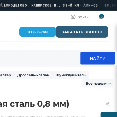
ОДЕДОВО, КАШИРСКОЕ Ш., 38-Й КМ
›
ПН–СБ · 08:00 → 1
0
ВОЙТИ
ЗАКАЗАТЬ ЗВОНОК
TELEGRAM
аптер
Дроссель-клапан
Шумоглушитель
Все изделия
↓
я сталь 0,8 мм)
—
руглые воздуховоды из оцинкованной стали