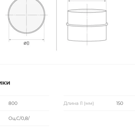
ики
800
Длина l1 (мм)
150
Оц.С/0,8/