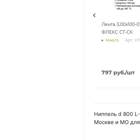
Лента 3,00х100-0
ФЛЕКС СТ-СК
Арт.: V
Много
797
руб.
/шт
Ниппель d 800 L-
Москве и МО для