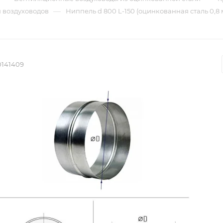
—
 воздуховодов
Ниппель d 800 L-150 (оцинкованная сталь 0,8 
0141409