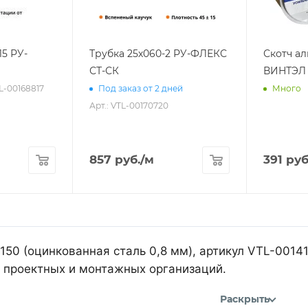
15 РУ-
Трубка 25х060-2 РУ-ФЛЕКС
Скотч а
СТ-СК
ВИНТЭЛ 
TL-00168817
Под заказ от 2 дней
Много
Арт.: VTL-00170720
857
руб.
/м
391
руб
150 (оцинкованная сталь 0,8 мм), артикул VTL-001
 проектных и монтажных организаций.
Раскрыть