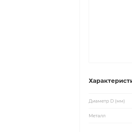
Характерист
Диаметр D (мм)
Металл