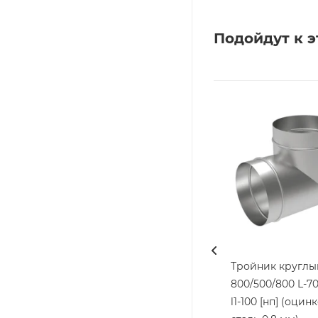
Подойдут к э
Тройник круглы
800/500/800 L-7
l1-100 [нп] (оци