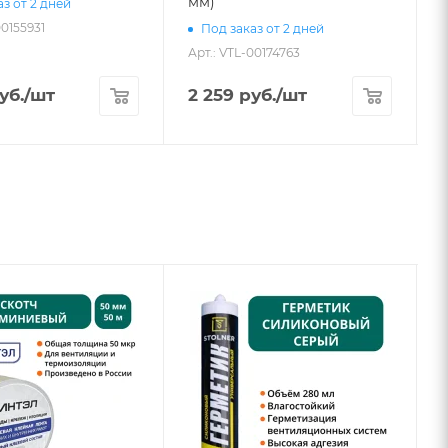
мм)
з от 2 дней
00155931
Под заказ от 2 дней
Арт.: VTL-00174763
А
уб.
/шт
2 259
руб.
/шт