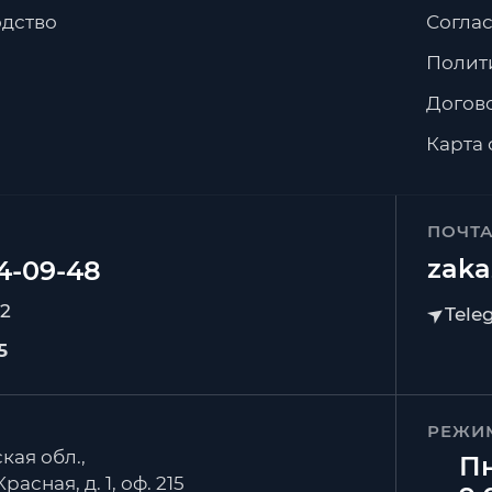
дство
Соглас
Полит
Догов
Карта 
ПОЧТ
zaka
92
5
РЕЖИ
кая обл.,
Пн
расная, д. 1, оф. 215