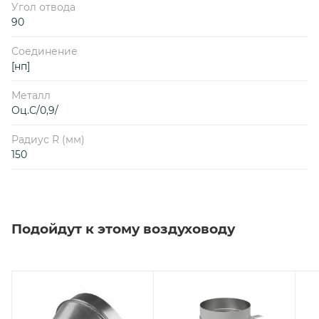
Угол отвода
90
Соединение
[нп]
Металл
Оц.С/0,9/
Радиус R (мм)
150
Подойдут к этому воздуховоду