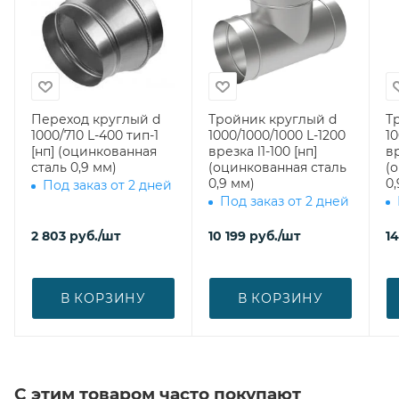
Переход круглый d
Тройник круглый d
Т
1000/710 L-400 тип-1
1000/1000/1000 L-1200
10
[нп] (оцинкованная
врезка l1-100 [нп]
вр
сталь 0,9 мм)
(оцинкованная сталь
(
0,9 мм)
0,
Под заказ от 2 дней
Под заказ от 2 дней
2 803
руб.
/шт
10 199
руб.
/шт
1
В КОРЗИНУ
В КОРЗИНУ
С этим товаром часто покупают