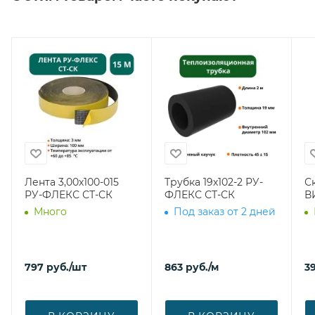
Лента 3,00х100-015
Трубка 19х102-2 РУ-
С
РУ-ФЛЕКС СТ-СК
ФЛЕКС СТ-СК
В
Много
Под заказ от 2 дней
797
руб.
/шт
863
руб.
/м
39