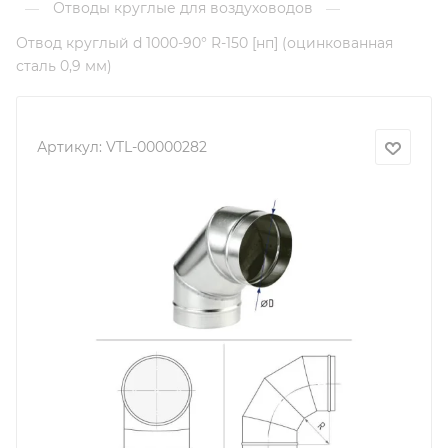
Отводы круглые для воздуховодов
—
—
Отвод круглый d 1000-90° R-150 [нп] (оцинкованная
сталь 0,9 мм)
Артикул:
VTL-00000282