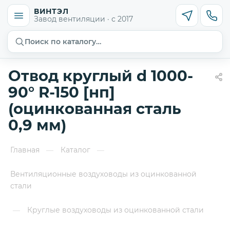
ВИНТЭЛ
Завод вентиляции · с 2017
Поиск по каталогу…
Отвод круглый d 1000-
90° R-150 [нп]
(оцинкованная сталь
0,9 мм)
Главная
Каталог
—
—
Вентиляционные воздуховоды из оцинкованной
стали
Круглые воздуховоды из оцинкованной стали
—