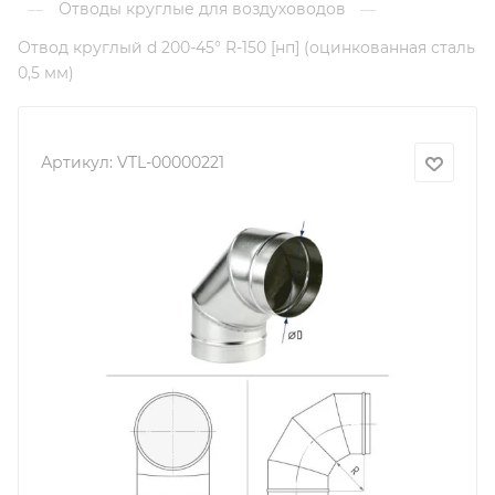
Отводы круглые для воздуховодов
—
—
Отвод круглый d 200-45° R-150 [нп] (оцинкованная сталь
0,5 мм)
Артикул:
VTL-00000221