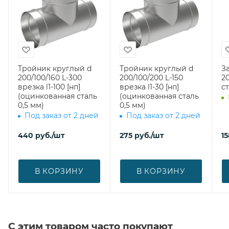
Тройник круглый d
Тройник круглый d
З
200/100/160 L-300
200/100/200 L-150
200 (оци
врезка l1-100 [нп]
врезка l1-30 [нп]
ст
(оцинкованная сталь
(оцинкованная сталь
0,5 мм)
0,5 мм)
Под заказ от 2 дней
Под заказ от 2 дней
440
руб.
/шт
275
руб.
/шт
15
В КОРЗИНУ
В КОРЗИНУ
С этим товаром часто покупают