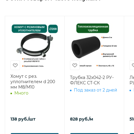
Хомут с рез.
Трубка 32х042-2 РУ-
Л
уплотнителем d 200
ФЛЕКС СТ-СК
Р
мм М8/М10
Под заказ от 2 дней
Много
138
руб.
/шт
828
руб.
/м
51