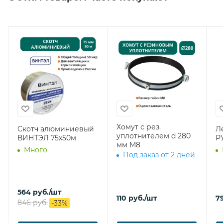
Хомут с рез.
Скотч алюминиевый
Ле
уплотнителем d 280
ВИНТЭЛ 75х50м
Р
мм М8
Много
Под заказ от 2 дней
564
руб.
/шт
110
руб.
/шт
7
846
руб.
-
33
%