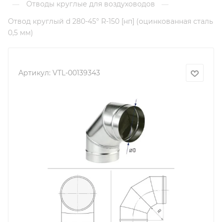
Отводы круглые для воздуховодов
—
—
Отвод круглый d 280-45° R-150 [нп] (оцинкованная сталь
0,5 мм)
Артикул:
VTL-00139343