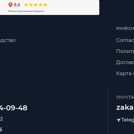
ИНФО
дство
Соглас
Полит
Догов
Карта 
ПОЧТ
zaka
92
5