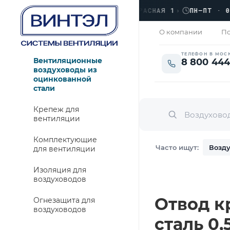
›
ЛЮБЕРЦЫ, УЛ. КРАСНАЯ 1
›
ПН–ПТ · 09:00
ЗАКРЫТО
О компании
По
ТЕЛЕФОН В МОС
Вентиляционные
8 800 444
воздуховоды из
оцинкованной
стали
Крепеж для
вентиляции
Комплектующие
Часто ищут:
Возду
для вентиляции
Изоляция для
воздуховодов
Отвод кр
Огнезащита для
воздуховодов
сталь 0,