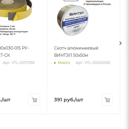
00х030-015 РУ-
Скотч алюминиевый
Т-СК
ВИНТЭЛ 50х50м
Арт.: VTL-00171393
Арт.: VTL-00000530
Много
.
/шт
391
руб.
/шт