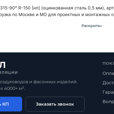
315-90° R-150 [нп] (оцинкованная сталь 0,5 мм), а
рузка по Москве и МО для проектных и монтажных о
Раскрыть
Л
ПОК
ИЛЯЦИИ
Опла
оздуховодов и фасонных изделий.
Дост
х 4000+ м².
Гара
Вопр
ь КП
Заказать звонок