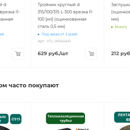
й d
Тройник круглый d
Заглушка
врезка l1-
315/100/315 L-300 врезка l1-
(оцинков
ванная
100 [нп] (оцинкованная
мм)
сталь 0,5 мм)
Много
ней
Под заказ от 2 дней
Арт.: VTL-00140410
629
руб.
/шт
212
руб
ом часто покупают