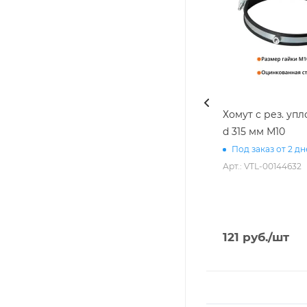
Хомут с рез. уп
d 315 мм М10
Под заказ от 2 д
Арт.: VTL-00144632
121
руб.
/шт