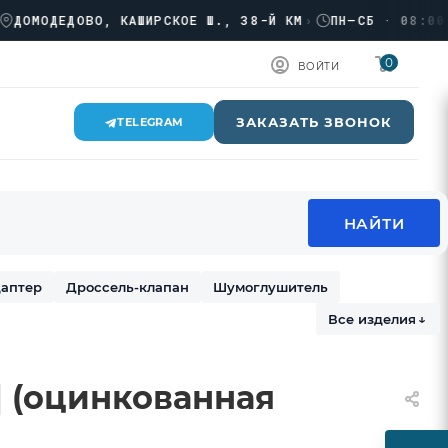
ОДЕДОВО, КАШИРСКОЕ Ш., 38-Й КМ
›
ПН–СБ · 08:00 → 1
0
ВОЙТИ
ЗАКАЗАТЬ ЗВОНОК
TELEGRAM
аптер
Дроссель-клапан
Шумоглушитель
Все изделия
↓
п] (оцинкованная