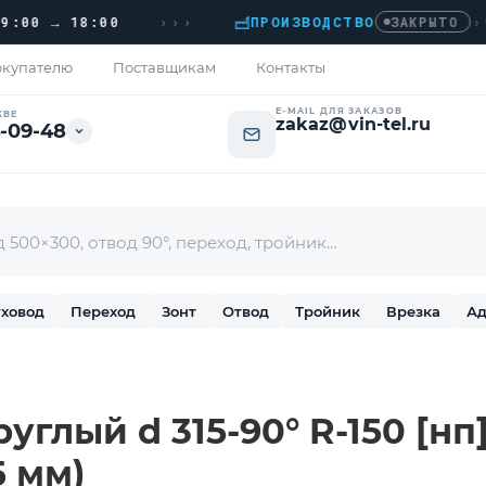
›››
 → 18:00
ПРОИЗВОДСТВО
›
ДОМ
ЗАКРЫТО
купателю
Поставщикам
Контакты
E-MAIL ДЛЯ ЗАКАЗОВ
КВЕ
zakaz@vin-tel.ru
-09-48
ховод
Переход
Зонт
Отвод
Тройник
Врезка
Ад
углый d 315-90° R-150 [н
5 мм)