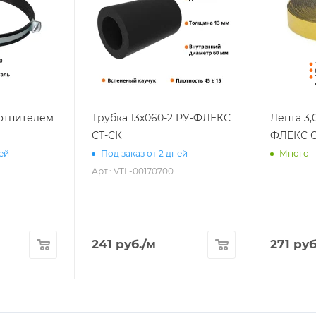
лотнителем
Трубка 13х060-2 РУ-ФЛЕКС
Лента 3,
СТ-СК
ФЛЕКС С
ней
Под заказ от 2 дней
Много
Арт.: VTL-00170700
241
руб.
/м
271
руб