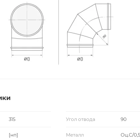
ики
315
Угол отвода
90
[нп]
Металл
Оц.С/0,5