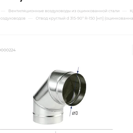
—
—
Вентиляционные воздуховоды из оцинкованной стали
К
—
воздуховодов
Отвод круглый d 315-90° R-150 [нп] (оцинкованна
0000224