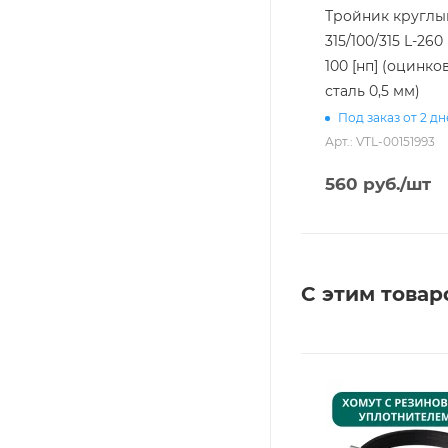
Тройник круглы
315/100/315 L-260 
100 [нп] (оцинко
сталь 0,5 мм)
Под заказ от 2 д
Арт.: VTL-00151993
560
руб.
/шт
С этим товар