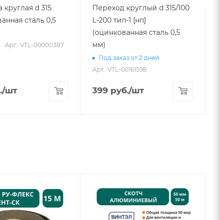
 круглая d 315
Переход круглый d 315/100
анная сталь 0,5
L-200 тип-1 [нп]
(оцинкованная сталь 0,5
мм)
Арт.: VTL-00000387
А
Под заказ от 2 дней
Арт.: VTL-00161598
.
/шт
399
руб.
/шт