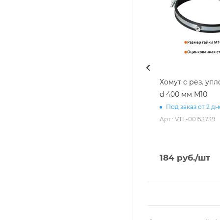
Хомут с рез. уп
d 400 мм М10
Под заказ от 2 д
Арт.: VTL-00153739
184
руб.
/шт