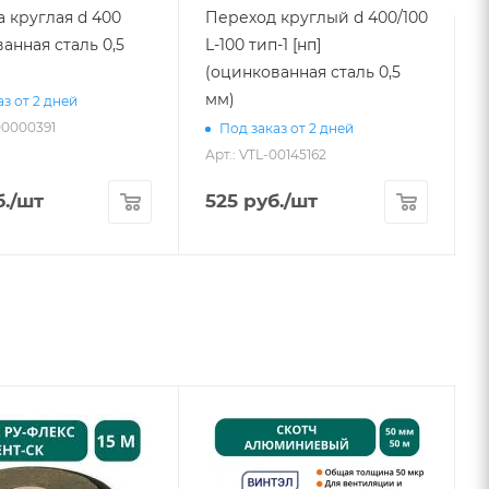
 круглая d 400
Переход круглый d 400/100
анная сталь 0,5
L-100 тип-1 [нп]
L
(оцинкованная сталь 0,5
мм)
з от 2 дней
00000391
Под заказ от 2 дней
Арт.: VTL-00145162
А
.
/шт
525
руб.
/шт