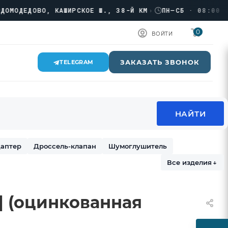
ДЕДОВО, КАШИРСКОЕ Ш., 38-Й КМ
›
ПН–СБ · 08:00 → 17
0
ВОЙТИ
ЗАКАЗАТЬ ЗВОНОК
TELEGRAM
аптер
Дроссель-клапан
Шумоглушитель
Все изделия
↓
п] (оцинкованная