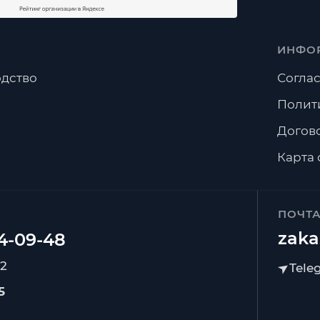
ИНФО
дство
Соглас
Полит
Догов
Карта 
ПОЧТ
zaka
92
5