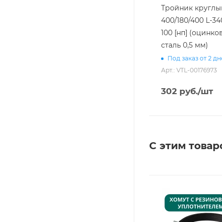
Тройник круглы
400/180/400 L-340
100 [нп] (оцинко
сталь 0,5 мм)
Под заказ от 2 д
Арт.: VTL-00176973
302
руб.
/шт
С этим товар