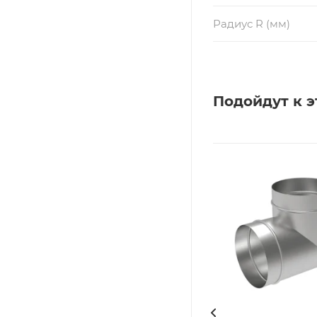
Радиус R (мм)
Подойдут к э