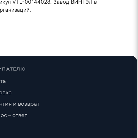
ртикул VTL-00144028. Завод ВИНТЭЛ в
рганизаций.
УПАТЕЛЮ
та
авка
нтия и возврат
ос – ответ