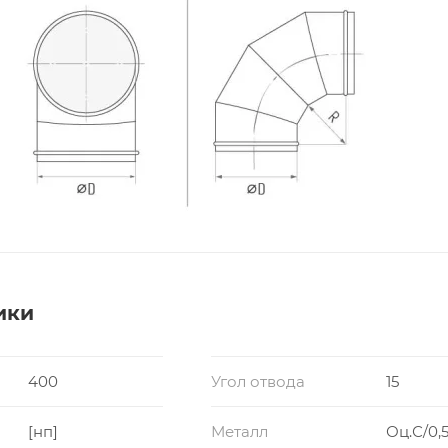
ики
400
Угол отвода
15
[нп]
Металл
Оц.С/0,5