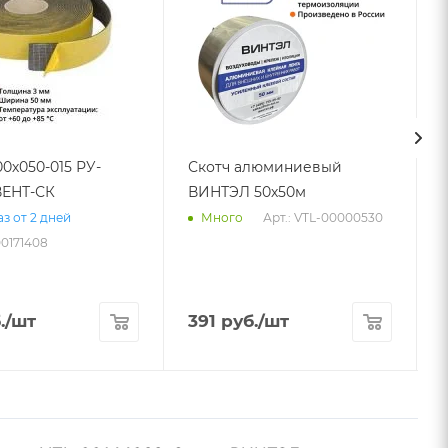
00х050-015 РУ-
Скотч алюминиевый
ЕНТ-СК
ВИНТЭЛ 50х50м
Арт.: VTL-00000530
з от 2 дней
Много
00171408
.
/шт
391
руб.
/шт