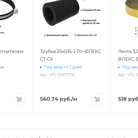
лотнителем
Трубка 25х035-2 РУ-ФЛЕКС
Лента 3,
СТ-СК
ФЛЕКС В
ней
Под заказ от 2 дней
Под зака
Арт.: VTL-00170716
Арт.: VTL-
560.74
руб.
/м
518
руб