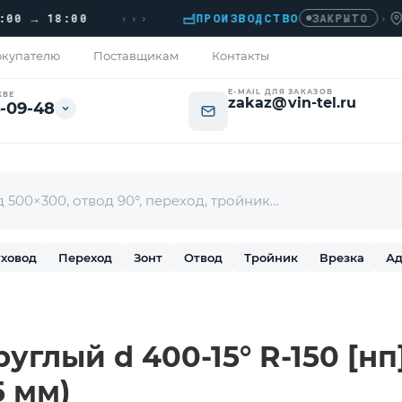
›››
→ 18:00
ПРОИЗВОДСТВО
›
ДОМО
ЗАКРЫТО
купателю
Поставщикам
Контакты
E-MAIL ДЛЯ ЗАКАЗОВ
КВЕ
zakaz@vin-tel.ru
-09-48
ховод
Переход
Зонт
Отвод
Тройник
Врезка
Ад
углый d 400-15° R-150 [н
5 мм)