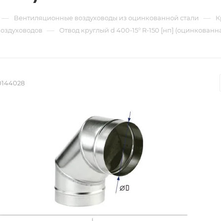
—
—
Вентиляционные воздуховоды из оцинкованной стали
К
—
воздуховодов
Отвод круглый d 400-15° R-150 [нп] (оцинкованна
0144028