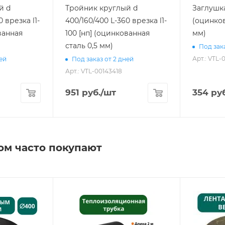
й d
Тройник круглый d
Заглушка
 врезка l1-
400/160/400 L-360 врезка l1-
(оцинков
ванная
100 [нп] (оцинкованная
мм)
сталь 0,5 мм)
Под зака
Арт.: VTL-
ней
Под заказ от 2 дней
Арт.: VTL-00143418
951
руб.
/шт
354
руб
ом часто покупают