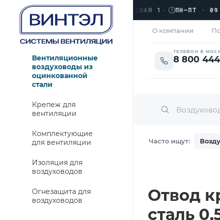
›
ЛЮБЕРЦЫ, УЛ. КРАСНАЯ 1
›
ПН–ПТ · 09:00 
ЗАКРЫТО
О компании
По
ТЕЛЕФОН В МОС
Вентиляционные
8 800 444
воздуховоды из
оцинкованной
стали
Крепеж для
вентиляции
Комплектующие
Часто ищут:
Возду
для вентиляции
Изоляция для
воздуховодов
Отвод кр
Огнезащита для
воздуховодов
сталь 0,