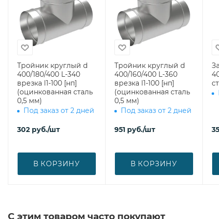
Тройник круглый d
Тройник круглый d
З
400/180/400 L-340
400/160/400 L-360
400 (оци
врезка l1-100 [нп]
врезка l1-100 [нп]
ст
(оцинкованная сталь
(оцинкованная сталь
0,5 мм)
0,5 мм)
Под заказ от 2 дней
Под заказ от 2 дней
302
руб.
/шт
951
руб.
/шт
3
В КОРЗИНУ
В КОРЗИНУ
С этим товаром часто покупают