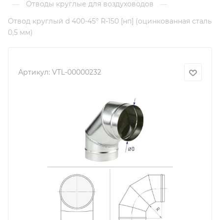
Отводы круглые для воздуховодов
—
—
Отвод круглый d 400-45° R-150 [нп] (оцинкованная сталь
0,5 мм)
Артикул:
VTL-00000232