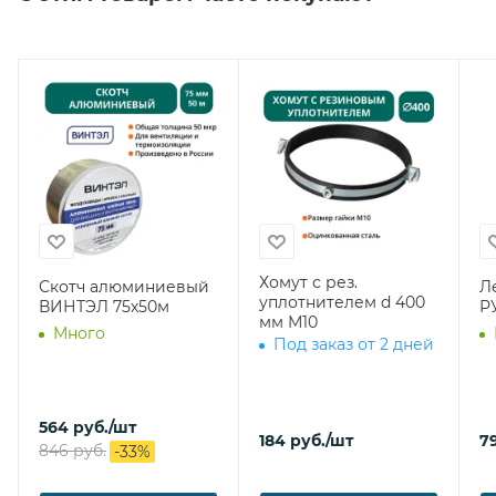
Хомут с рез.
Скотч алюминиевый
Ле
уплотнителем d 400
ВИНТЭЛ 75х50м
Р
мм М10
Много
Под заказ от 2 дней
564
руб.
/шт
184
руб.
/шт
7
846
руб.
-
33
%