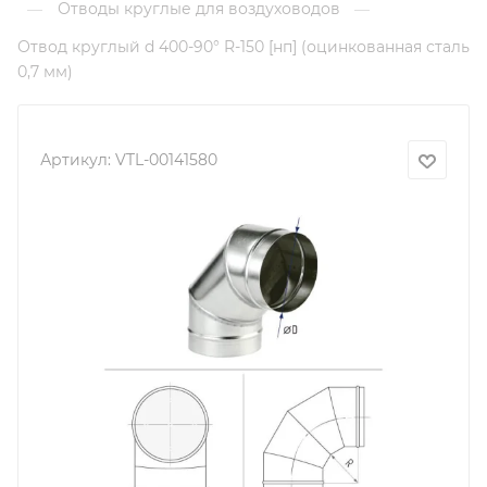
Отводы круглые для воздуховодов
—
—
Отвод круглый d 400-90° R-150 [нп] (оцинкованная сталь
0,7 мм)
Артикул:
VTL-00141580