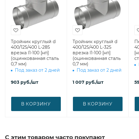
Тройник круглый d
Тройник круглый d
П
400/125/400 L-285
400/125/400 L-325
40
врезка l1-100 [нп]
врезка l1-100 [нп]
[
(оцинкованная сталь
(оцинкованная сталь
ст
0,7 мм)
0,7 мм)
Под заказ от 2 дней
Под заказ от 2 дней
903
руб.
/шт
1 007
руб.
/шт
5
В КОРЗИНУ
В КОРЗИНУ
С этим товаром часто покупают