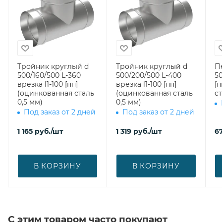
Тройник круглый d
Тройник круглый d
П
500/160/500 L-360
500/200/500 L-400
50
врезка l1-100 [нп]
врезка l1-100 [нп]
[
(оцинкованная сталь
(оцинкованная сталь
ст
0,5 мм)
0,5 мм)
Под заказ от 2 дней
Под заказ от 2 дней
1 165
руб.
/шт
1 319
руб.
/шт
6
В КОРЗИНУ
В КОРЗИНУ
С этим товаром часто покупают