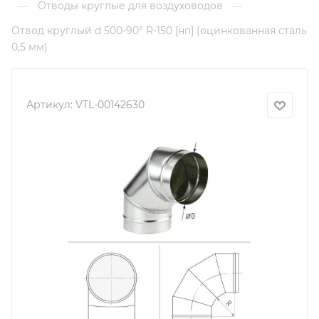
Отводы круглые для воздуховодов
—
—
Отвод круглый d 500-90° R-150 [нп] (оцинкованная сталь
0,5 мм)
Артикул:
VTL-00142630