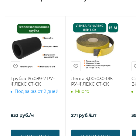
Трубка 19х089-2 РУ-
Лента 3,00х030-015
С
ФЛЕКС СТ-СК
РУ-ФЛЕКС СТ-СК
В
Под заказ от 2 дней
Много
832
руб.
/м
271
руб.
/шт
39