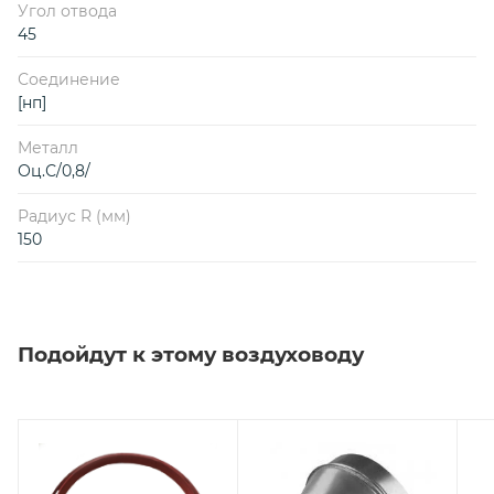
Угол отвода
45
Соединение
[нп]
Металл
Оц.С/0,8/
Радиус R (мм)
150
Подойдут к этому воздуховоду