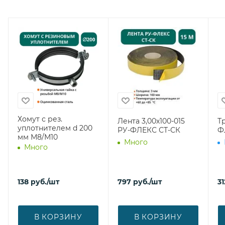
Хомут с рез.
Лента 3,00х100-015
Т
уплотнителем d 200
РУ-ФЛЕКС СТ-СК
Ф
мм М8/М10
Много
Много
138
руб.
/шт
797
руб.
/шт
31
В КОРЗИНУ
В КОРЗИНУ