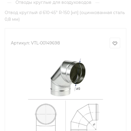
Отводы круглые для воздуховодов
—
—
Отвод круглый d 610-45° R-150 [нп] (оцинкованная сталь
0,8 мм)
Артикул:
VTL-00149698