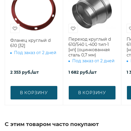
Переход круглый d
П
Фланец круглый d
610/540 L-400 тип-1
61
610 [32]
[нп] (оцинкованная
[
Под заказ от 2 дней
сталь 0,7 мм)
ст
Под заказ от 2 дней
2 353
руб.
/шт
1 682
руб.
/шт
1 
В КОРЗИНУ
В КОРЗИНУ
С этим товаром часто покупают