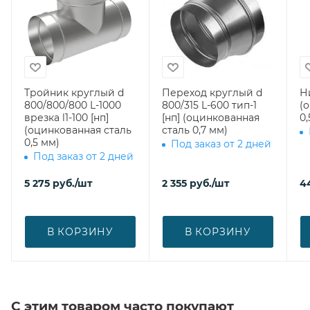
Тройник круглый d
Переход круглый d
Н
800/800/800 L-1000
800/315 L-600 тип-1
(
врезка l1-100 [нп]
[нп] (оцинкованная
0,
(оцинкованная сталь
сталь 0,7 мм)
0,5 мм)
Под заказ от 2 дней
Под заказ от 2 дней
5 275
руб.
/шт
2 355
руб.
/шт
4
В КОРЗИНУ
В КОРЗИНУ
С этим товаром часто покупают