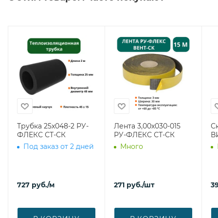
Трубка 25х048-2 РУ-
Лента 3,00х030-015
С
ФЛЕКС СТ-СК
РУ-ФЛЕКС СТ-СК
В
Под заказ от 2 дней
Много
727
руб.
/м
271
руб.
/шт
39