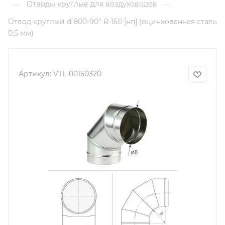
Отводы круглые для воздуховодов
—
—
Отвод круглый d 800-90° R-150 [нп] (оцинкованная сталь
0,5 мм)
Артикул:
VTL-00150320