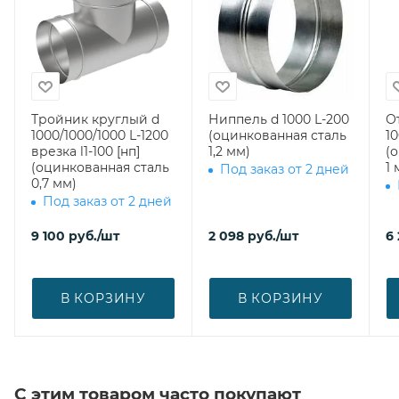
Тройник круглый d
Ниппель d 1000 L-200
О
1000/1000/1000 L-1200
(оцинкованная сталь
10
врезка l1-100 [нп]
1,2 мм)
(
(оцинкованная сталь
1 
Под заказ от 2 дней
0,7 мм)
Под заказ от 2 дней
9 100
руб.
/шт
2 098
руб.
/шт
6
В КОРЗИНУ
В КОРЗИНУ
С этим товаром часто покупают