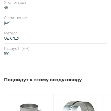
Угол отвода
45
Соединение
[нп]
Металл
Оц.С/1,2/
Радиус R (мм)
150
Подойдут к этому воздуховоду