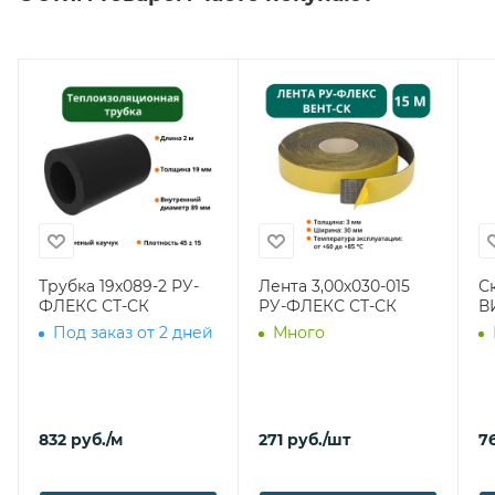
Трубка 19х089-2 РУ-
Лента 3,00х030-015
С
ФЛЕКС СТ-СК
РУ-ФЛЕКС СТ-СК
В
Под заказ от 2 дней
Много
832
руб.
/м
271
руб.
/шт
7