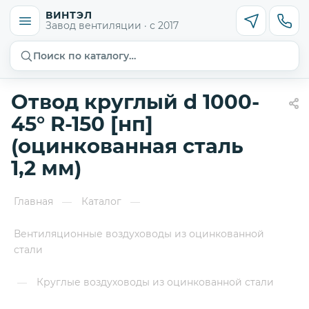
ВИНТЭЛ
Завод вентиляции · с 2017
Поиск по каталогу…
Отвод круглый d 1000-
45° R-150 [нп]
(оцинкованная сталь
1,2 мм)
Главная
Каталог
—
—
Вентиляционные воздуховоды из оцинкованной
стали
Круглые воздуховоды из оцинкованной стали
—