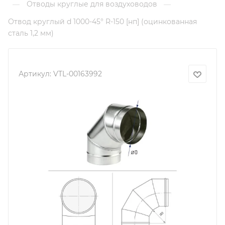
Отводы круглые для воздуховодов
—
—
Отвод круглый d 1000-45° R-150 [нп] (оцинкованная
сталь 1,2 мм)
Артикул:
VTL-00163992