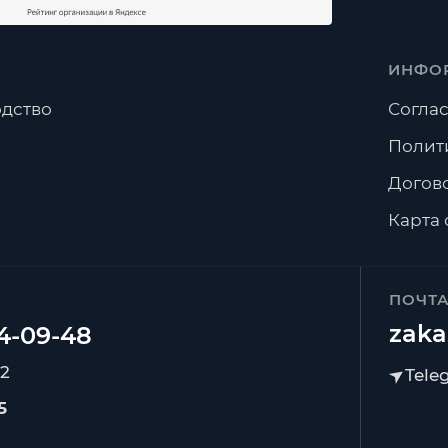
ИНФО
дство
Соглас
Полит
Догов
Карта 
ПОЧТ
zaka
92
5