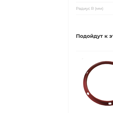
Радиус R (мм)
Подойдут к э