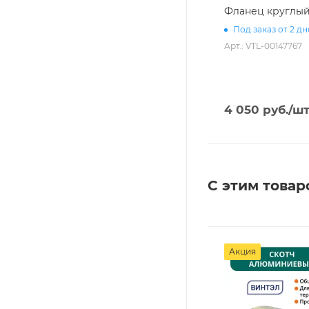
Фланец круглый 
Под заказ от 2 д
Арт.: VTL-00147767
4 050
руб.
/ш
С этим товар
Акция