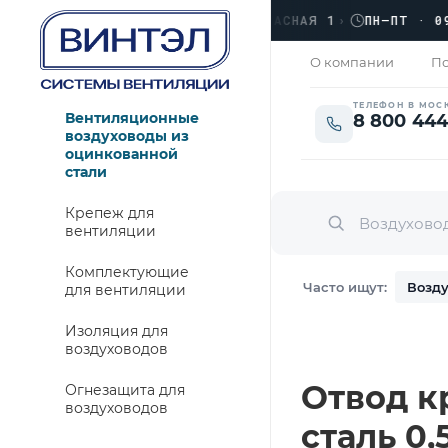
›
ЛЮБЕРЦЫ, УЛ. КРАСНАЯ 1
›
ПН–ПТ · 09:00
ЗАКРЫТО
О компании
По
ТЕЛЕФОН В МОС
Вентиляционные
8 800 444
воздуховоды из
оцинкованной
стали
Крепеж для
вентиляции
Комплектующие
Часто ищут:
Возду
для вентиляции
Изоляция для
воздуховодов
Отвод кр
Огнезащита для
воздуховодов
сталь 0,