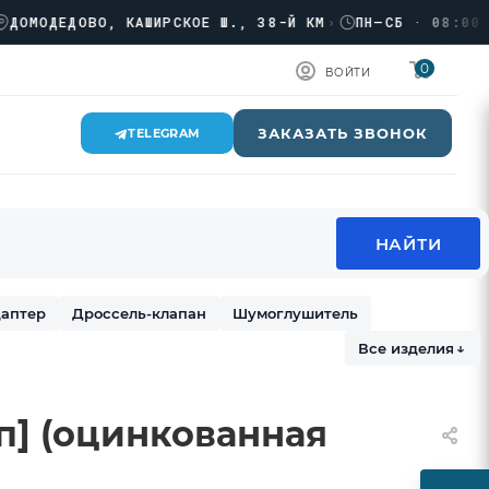
ОДЕДОВО, КАШИРСКОЕ Ш., 38-Й КМ
›
ПН–СБ · 08:00 → 17
0
ВОЙТИ
ЗАКАЗАТЬ ЗВОНОК
TELEGRAM
аптер
Дроссель-клапан
Шумоглушитель
Все изделия
↓
нп] (оцинкованная