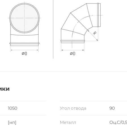
ики
1050
Угол отвода
90
[нп]
Металл
Оц.С/0,5