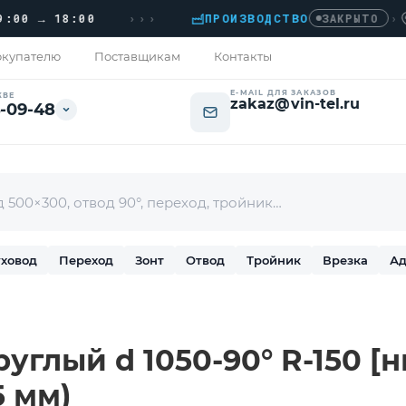
›››
 → 18:00
ПРОИЗВОДСТВО
›
ДОМ
ЗАКРЫТО
купателю
Поставщикам
Контакты
E-MAIL ДЛЯ ЗАКАЗОВ
КВЕ
zakaz@vin-tel.ru
-09-48
ховод
Переход
Зонт
Отвод
Тройник
Врезка
Ад
углый d 1050-90° R-150 [
5 мм)