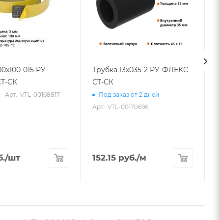
00х100-015 РУ-
Трубка 13х035-2 РУ-ФЛЕКС
Т-СК
СТ-СК
Арт.: VTL-00168817
Под заказ от 2 дней
Арт.: VTL-00170696
.
/шт
152.15
руб.
/м