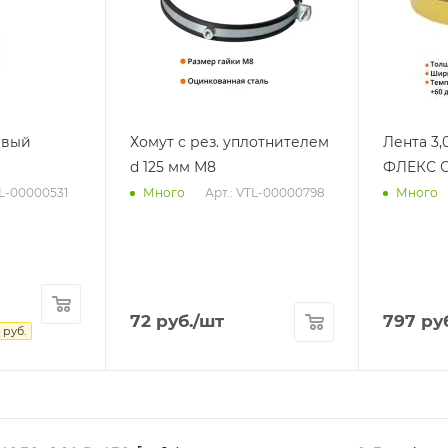
евый
Хомут с рез. уплотнителем
Лента 3,
d 125 мм М8
ФЛЕКС С
TL-00000531
Арт.: VTL-00000798
Много
Много
72
руб.
/шт
797
руб
руб.