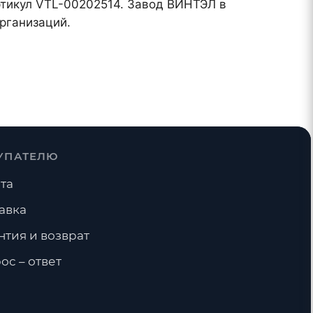
артикул VTL-00202514. Завод ВИНТЭЛ в
рганизаций.
УПАТЕЛЮ
та
авка
нтия и возврат
ос – ответ