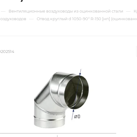
—
—
Вентиляционные воздуховоды из оцинкованной стали
К
—
воздуховодов
Отвод круглый d 1050-90° R-150 [нп] (оцинкованн
0202514