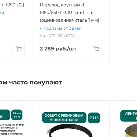
d 1050 [32]
Переход круглый d
1050/630 L-300 тип-1 [нп]
ней
(оцинкованная сталь 1 мм)
Под заказ от 2 дней
Арт.: VTL-00148704
т
2 289
руб.
/шт
ом часто покупают