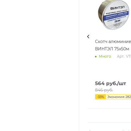
Скотч алюмини
ВИНТЭЛ 75х50м
Арт.: V
Много
564
руб.
/шт
846
руб.
-
33
%
Экономия
282