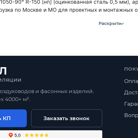
1050-90° R-150 [нп] (оцинкованная сталь 0,5 мм), 
рузка по Москве и МО для проектных и монтажных о
Раскрыть
Л
ПОК
ИЛЯЦИИ
Опла
оздуховодов и фасонных изделий.
Дост
х 4000+ м².
Гара
Вопр
ь КП
Заказать звонок