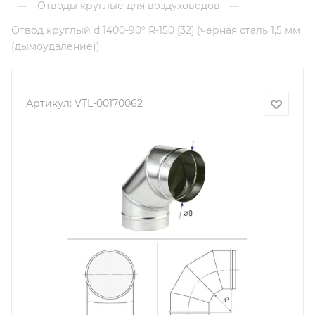
Отводы круглые для воздуховодов
—
—
Отвод круглый d 1400-90° R-150 [32] (черная сталь 1,5 мм
(дымоудаление))
Артикул:
VTL-00170062