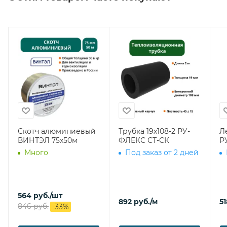
Скотч алюминиевый
Трубка 19х108-2 РУ-
Л
ВИНТЭЛ 75х50м
ФЛЕКС СТ-СК
Р
Много
Под заказ от 2 дней
564
руб.
/шт
892
руб.
/м
51
846
руб.
-
33
%