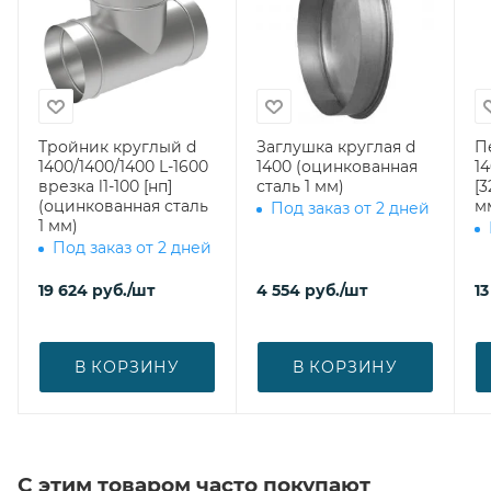
Тройник круглый d
Заглушка круглая d
П
1400/1400/1400 L-1600
1400 (оцинкованная
14
врезка l1-100 [нп]
сталь 1 мм)
[3
(оцинкованная сталь
м
Под заказ от 2 дней
1 мм)
Под заказ от 2 дней
19 624
руб.
/шт
4 554
руб.
/шт
13
В КОРЗИНУ
В КОРЗИНУ
С этим товаром часто покупают