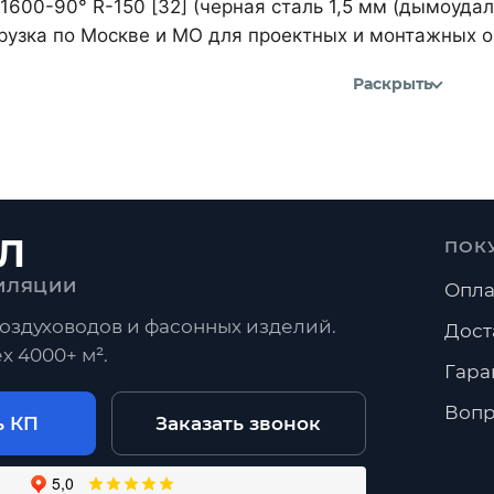
1600-90° R-150 [32] (черная сталь 1,5 мм (дымоуда
рузка по Москве и МО для проектных и монтажных о
Раскрыть
Л
ПОК
ИЛЯЦИИ
Опла
оздуховодов и фасонных изделий.
Дост
х 4000+ м².
Гара
Вопр
ь КП
Заказать звонок