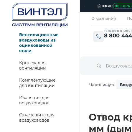
›››
ТАВКА МОСКВА И ОБЛАСТЬ
ОФИС
ОТКРЫТО
О компании
По
ТЕЛЕФОН В МОС
Вентиляционные
8 800 444
воздуховоды из
оцинкованной
стали
Крепеж для
вентиляции
Комплектующие
Часто ищут:
Возду
для вентиляции
Изоляция для
воздуховодов
Отвод кр
Огнезащита для
воздуховодов
мм (дым