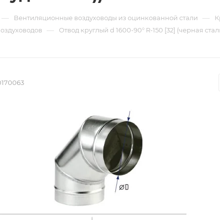
—
—
Вентиляционные воздуховоды из оцинкованной стали
К
—
воздуховодов
Отвод круглый d 1600-90° R-150 [32] (черная стал
0170063