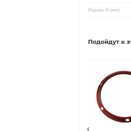
Радиус R (мм)
Подойдут к э