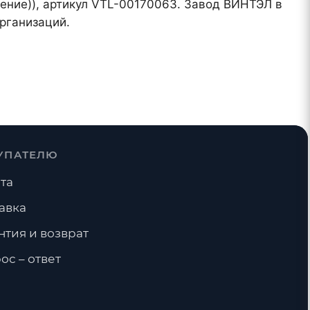
ление)), артикул VTL-00170063. Завод ВИНТЭЛ в
рганизаций.
УПАТЕЛЮ
та
авка
нтия и возврат
ос – ответ