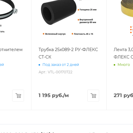
лотнителем
Трубка 25х089-2 РУ-ФЛЕКС
Лента 3,
СТ-СК
ФЛЕКС С
ней
Под заказ от 2 дней
Много
Арт.: VTL-00170722
1 195
руб.
/м
271
руб