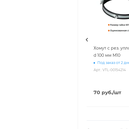
Хомут с рез. уп
d 100 мм М10
Под заказ от 2 д
Арт.: VTL-00154214
70
руб.
/шт