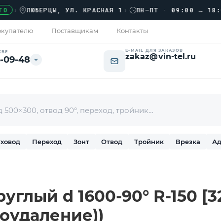
›
ЛЮБЕРЦЫ, УЛ. КРАСНАЯ 1
›
ПН–ПТ · 09:00 → 18:00
купателю
Поставщикам
Контакты
E-MAIL ДЛЯ ЗАКАЗОВ
КВЕ
zakaz@vin-tel.ru
-09-48
ховод
Переход
Зонт
Отвод
Тройник
Врезка
Ад
углый d 1600-90° R-150 [32
оудаление))