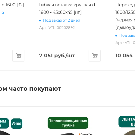
d 1600 [32]
Гибкая вставка круглая d
Переход
1600 - 45х60х45 [нп]
1600/1250
ней
(черная 
Под заказ от 2 дней
(дымоуд
Арт.: VTL-00202892
Под зака
Арт.: VTL-
7 051
руб.
/шт
10 054
ом часто покупают