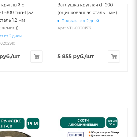
 круглый d
Заглушка круглая d 1600
 L-300 тип-1 [32]
(оцинкованная сталь 1 мм)
1
сталь 1,2 мм
Под заказ от 2 дней
аление))
Арт.: VTL-00201517
з от 2 дней
00202910
А
руб.
/шт
5 855
руб.
/шт