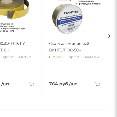
00х030-015 РУ-
Скотч алюминиевый
Т-СК
ВИНТЭЛ 100х50м
Арт.: VTL-00171393
Арт.: VTL-00000532
Много
.
/шт
764
руб.
/шт