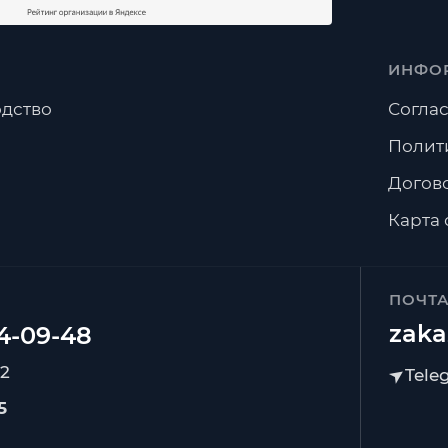
ИНФО
дство
Соглас
Полит
Догов
Карта 
ПОЧТ
zaka
92
5