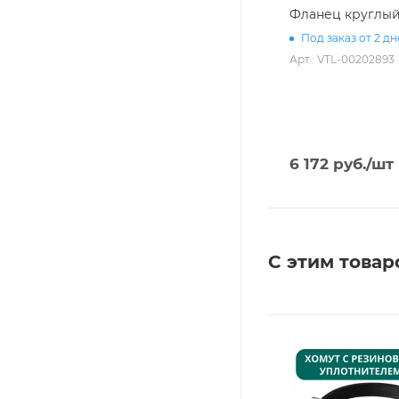
Фланец круглый 
Под заказ от 2 д
Арт.: VTL-00202893
6 172
руб.
/шт
С этим товар