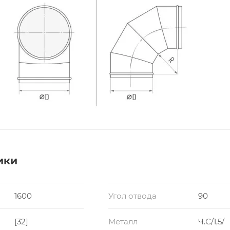
ики
1600
Угол отвода
90
[32]
Металл
Ч.С/1,5/