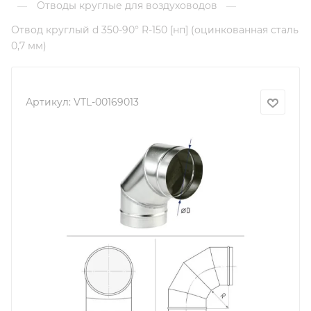
Отводы круглые для воздуховодов
—
—
Отвод круглый d 350-90° R-150 [нп] (оцинкованная сталь
0,7 мм)
Артикул:
VTL-00169013