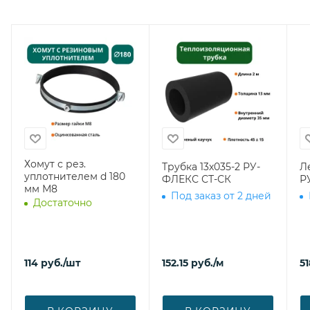
Хомут с рез.
Трубка 13х035-2 РУ-
Л
уплотнителем d 180
ФЛЕКС СТ-СК
Р
мм М8
Под заказ от 2 дней
Достаточно
114
руб.
/шт
152.15
руб.
/м
51