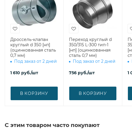
Дроссель-клапан
Переход круглый d
П
круглый d 350 [нп]
350/315 L-300 тип-1
35
(оцинкованная сталь
[нп] (оцинкованная
[
0,7 мм)
сталь 0,7 мм)
ст
Под заказ от 2 дней
Под заказ от 2 дней
1 610
руб.
/шт
756
руб.
/шт
1 
В КОРЗИНУ
В КОРЗИНУ
С этим товаром часто покупают