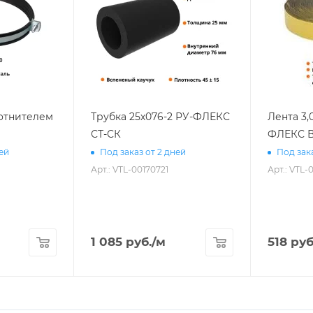
лотнителем
Трубка 25х076-2 РУ-ФЛЕКС
Лента 3,
СТ-СК
ФЛЕКС В
ней
Под заказ от 2 дней
Под зака
Арт.: VTL-00170721
Арт.: VTL-
1 085
руб.
/м
518
руб