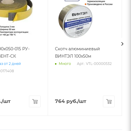
00х050-015 РУ-
Скотч алюминиевый
ЕНТ-СК
ВИНТЭЛ 100х50м
Арт.: VTL-00000532
з от 2 дней
Много
00171408
.
/шт
764
руб.
/шт