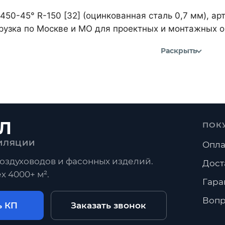
450-45° R-150 [32] (оцинкованная сталь 0,7 мм), а
рузка по Москве и МО для проектных и монтажных о
Раскрыть
Л
ПОК
ИЛЯЦИИ
Опла
оздуховодов и фасонных изделий.
Дост
х 4000+ м².
Гара
Вопр
ь КП
Заказать звонок