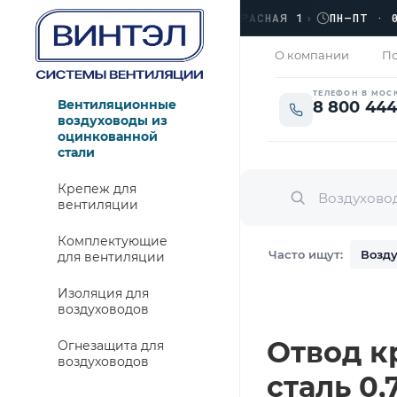
›
ЛЮБЕРЦЫ, УЛ. КРАСНАЯ 1
›
ПН–ПТ · 09:0
ОТКРЫТО
О компании
По
ТЕЛЕФОН В МОС
Вентиляционные
8 800 444
воздуховоды из
оцинкованной
стали
Крепеж для
вентиляции
Комплектующие
Часто ищут:
Возду
для вентиляции
Изоляция для
воздуховодов
Отвод кр
Огнезащита для
воздуховодов
сталь 0,