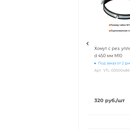
Хомут с рез. уп
d 450 мм М10
Под заказ от 2 д
Арт.: VTL-00000486
320
руб.
/шт