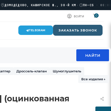
МОДЕДОВО, КАШИРСКОЕ Ш., 38-Й КМ
›
ПН–СБ · 08:00 → 1
0
ВОЙТИ
ЗАКАЗАТЬ ЗВОНОК
TELEGRAM
аптер
Дроссель-клапан
Шумоглушитель
Все изделия
↓
2] (оцинкованная