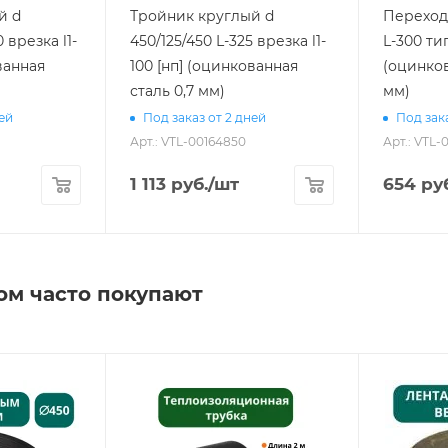
й d
Тройник круглый d
Переход 
 врезка l1-
450/125/450 L-325 врезка l1-
L-300 тип
ванная
100 [нп] (оцинкованная
(оцинков
сталь 0,7 мм)
мм)
ней
Под заказ от 2 дней
Под зака
Арт.: VTL-00164850
Арт.: VTL-
1 113
руб.
/шт
654
руб
ом часто покупают