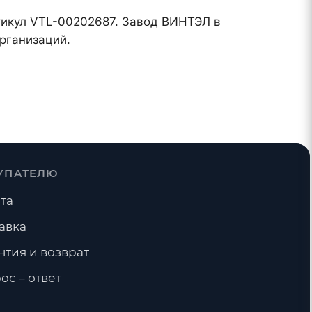
ртикул VTL-00202687. Завод ВИНТЭЛ в
рганизаций.
УПАТЕЛЮ
та
авка
нтия и возврат
ос – ответ