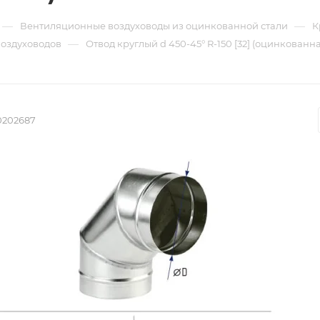
—
—
Вентиляционные воздуховоды из оцинкованной стали
К
—
воздуховодов
Отвод круглый d 450-45° R-150 [32] (оцинкованна
0202687