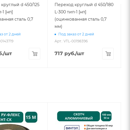
круглый d 450/125
Переход круглый d 450/180
-1 [нп]
L-300 тип-1 [нп]
анная сталь 0,7
(оцинкованная сталь 0,7
мм)
А
з от 2 дней
Под заказ от 2 дней
00143719
Арт.: VTL-00198396
.
/шт
717
руб.
/шт