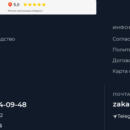
ИНФО
дство
Соглас
Полит
Догов
Карта 
ПОЧТ
zaka
92
5