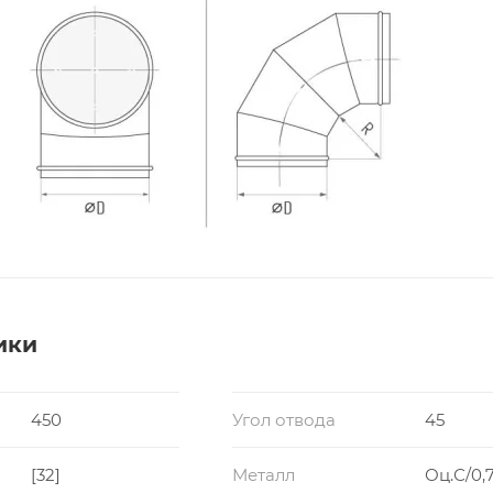
ики
450
Угол отвода
45
[32]
Металл
Оц.С/0,7