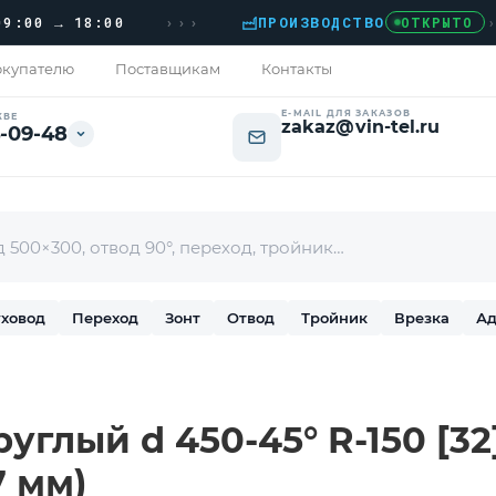
›››
0 → 18:00
ПРОИЗВОДСТВО
›
ДО
ОТКРЫТО
купателю
Поставщикам
Контакты
E-MAIL ДЛЯ ЗАКАЗОВ
КВЕ
zakaz@vin-tel.ru
-09-48
ховод
Переход
Зонт
Отвод
Тройник
Врезка
Ад
углый d 450-45° R-150 [3
7 мм)