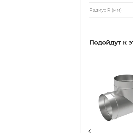
Радиус R (мм)
Подойдут к э