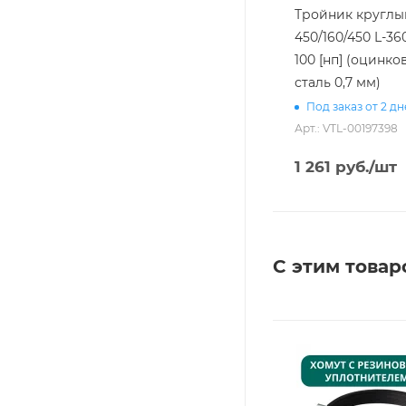
Тройник круглы
450/160/450 L-360
100 [нп] (оцинко
сталь 0,7 мм)
Под заказ от 2 д
Арт.: VTL-00197398
1 261
руб.
/шт
С этим товар