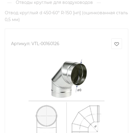
Отводы круглые для воздуховодов
—
—
Отвод круглый d 450-60° R-150 [нп] (оцинкованная сталь
0,5 мм)
Артикул:
VTL-00160126