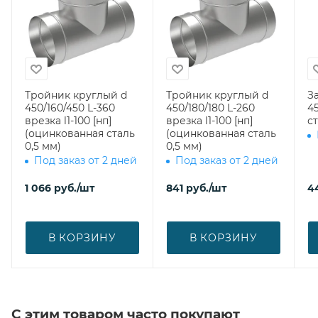
Тройник круглый d
Тройник круглый d
З
450/160/450 L-360
450/180/180 L-260
450 (оци
врезка l1-100 [нп]
врезка l1-100 [нп]
ст
(оцинкованная сталь
(оцинкованная сталь
0,5 мм)
0,5 мм)
Под заказ от 2 дней
Под заказ от 2 дней
1 066
руб.
/шт
841
руб.
/шт
4
В КОРЗИНУ
В КОРЗИНУ
С этим товаром часто покупают