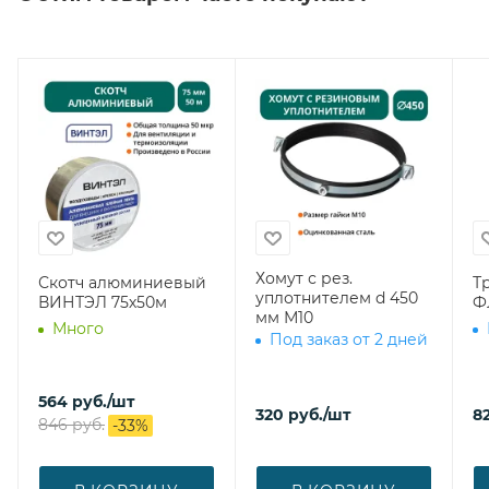
Хомут с рез.
Скотч алюминиевый
Т
уплотнителем d 450
ВИНТЭЛ 75х50м
Ф
мм М10
Много
Под заказ от 2 дней
564
руб.
/шт
320
руб.
/шт
8
846
руб.
-
33
%