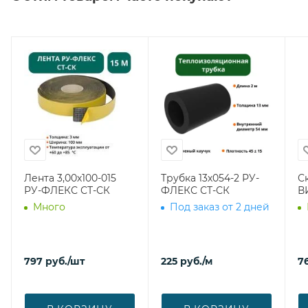
Лента 3,00х100-015
Трубка 13х054-2 РУ-
С
РУ-ФЛЕКС СТ-СК
ФЛЕКС СТ-СК
В
Много
Под заказ от 2 дней
797
руб.
/шт
225
руб.
/м
7