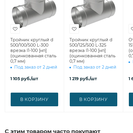
Тройник круглый d
Тройник круглый d
О
500/100/500 L-300
500/125/500 L-325
15
врезка l1-100 [нп]
врезка l1-100 [нп]
(
(оцинкованная сталь
(оцинкованная сталь
0,
0,7 мм)
0,7 мм)
Под заказ от 2 дней
Под заказ от 2 дней
1 105
руб.
/шт
1 219
руб.
/шт
1 
В КОРЗИНУ
В КОРЗИНУ
С этим товаром часто покупают