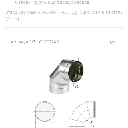
Отводы круглые для воздуховодов
—
—
Отвод круглый d 500-90° R-150 [32] (оцинкованная сталь
0,7 мм)
Артикул:
VTL-00202246