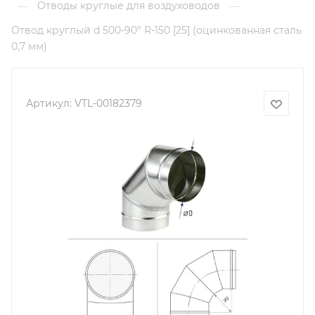
Отводы круглые для воздуховодов
—
—
Отвод круглый d 500-90° R-150 [25] (оцинкованная сталь
0,7 мм)
Артикул:
VTL-00182379