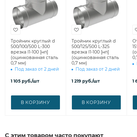
Тройник круглый d
Тройник круглый d
О
500/100/500 L-300
500/125/500 L-325
15
врезка l1-100 [нп]
врезка l1-100 [нп]
(
(оцинкованная сталь
(оцинкованная сталь
0,
0,7 мм)
0,7 мм)
Под заказ от 2 дней
Под заказ от 2 дней
1 105
руб.
/шт
1 219
руб.
/шт
1 
В КОРЗИНУ
В КОРЗИНУ
С этим товаром часто покупают