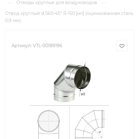
Отводы круглые для воздуховодов
—
—
Отвод круглый d 560-45° R-150 [нп] (оцинкованная сталь
0,9 мм)
Артикул:
VTL-00189196