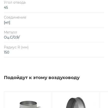
Угол отвода
45
Соединение
[нп]
Металл
Оц.С/0,9/
Радиус R (мм)
150
Подойдут к этому воздуховоду