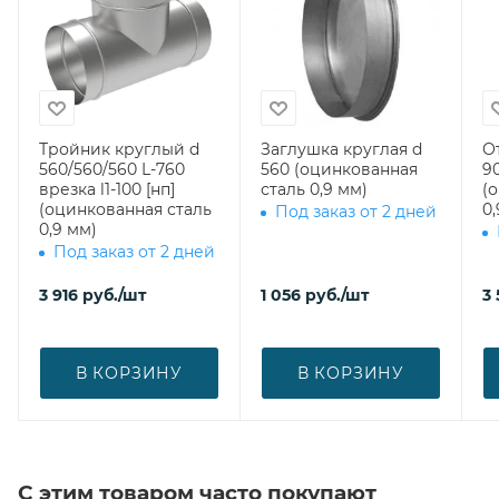
Тройник круглый d
Заглушка круглая d
О
560/560/560 L-760
560 (оцинкованная
90
врезка l1-100 [нп]
сталь 0,9 мм)
(
(оцинкованная сталь
0,
Под заказ от 2 дней
0,9 мм)
Под заказ от 2 дней
3 916
руб.
/шт
1 056
руб.
/шт
3 
В КОРЗИНУ
В КОРЗИНУ
С этим товаром часто покупают