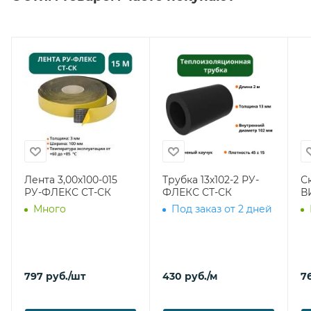
Лента 3,00х100-015
Трубка 13х102-2 РУ-
С
РУ-ФЛЕКС СТ-СК
ФЛЕКС СТ-СК
В
Много
Под заказ от 2 дней
797
руб.
/шт
430
руб.
/м
7