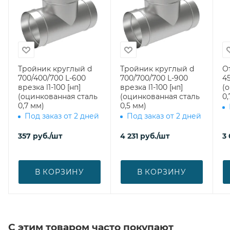
Тройник круглый d
Тройник круглый d
О
700/400/700 L-600
700/700/700 L-900
45
врезка l1-100 [нп]
врезка l1-100 [нп]
(
(оцинкованная сталь
(оцинкованная сталь
0,
0,7 мм)
0,5 мм)
Под заказ от 2 дней
Под заказ от 2 дней
357
руб.
/шт
4 231
руб.
/шт
3
В КОРЗИНУ
В КОРЗИНУ
С этим товаром часто покупают