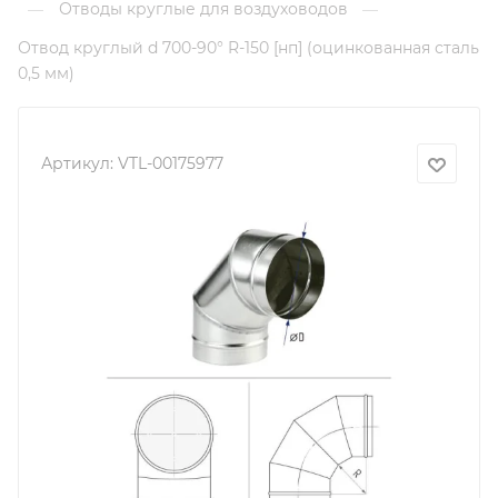
Отводы круглые для воздуховодов
—
—
Отвод круглый d 700-90° R-150 [нп] (оцинкованная сталь
0,5 мм)
Артикул:
VTL-00175977