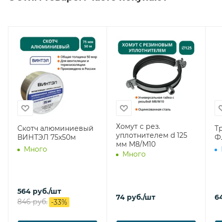
Хомут с рез.
Скотч алюминиевый
Т
уплотнителем d 125
ВИНТЭЛ 75х50м
Ф
мм М8/М10
Много
Много
564
руб.
/шт
74
руб.
/шт
6
846
руб.
-
33
%