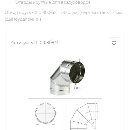
Отводы круглые для воздуховодов
—
—
Отвод круглый d 800-45° R-150 [32] (черная сталь 1,2 мм
(дымоудаление))
Артикул:
VTL-00180841