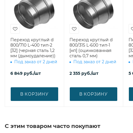
Переход круглый d
Переход круглый d
П
800/710 L-400 тип-2
800/315 L-600 тип-1
80
[32] (черная сталь 1,2
[нп] (оцинкованная
[3
мм (дымоудаление))
сталь 0,7 мм)
м
Под заказ от 2 дней
Под заказ от 2 дней
6 849
руб.
/шт
2 355
руб.
/шт
5
В КОРЗИНУ
В КОРЗИНУ
С этим товаром часто покупают