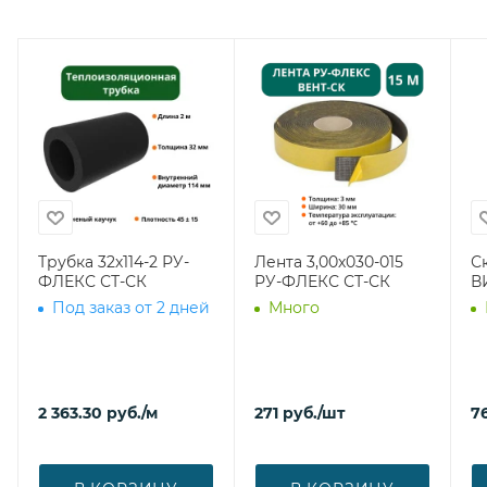
Трубка 32х114-2 РУ-
Лента 3,00х030-015
С
ФЛЕКС СТ-СК
РУ-ФЛЕКС СТ-СК
В
Под заказ от 2 дней
Много
2 363.30
руб.
/м
271
руб.
/шт
7