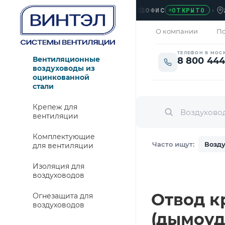
ОФИС
›
ЛЮБЕ
ОТКРЫТО
О компании
По
ТЕЛЕФОН В МОС
Вентиляционные
8 800 444
воздуховоды из
оцинкованной
стали
Крепеж для
вентиляции
Комплектующие
Часто ищут:
Возду
для вентиляции
Изоляция для
воздуховодов
Отвод кр
Огнезащита для
воздуховодов
(дымоуд