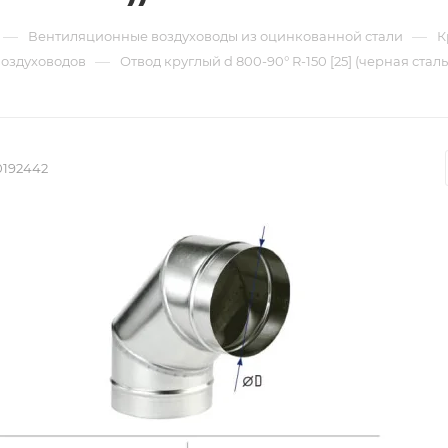
—
—
Вентиляционные воздуховоды из оцинкованной стали
К
—
воздуховодов
Отвод круглый d 800-90° R-150 [25] (черная сталь
0192442