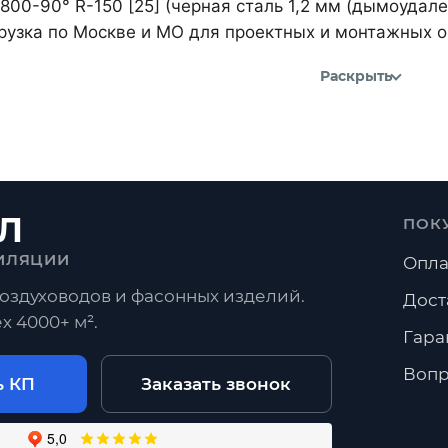
800-90° R-150 [25] (черная сталь 1,2 мм (дымоудал
рузка по Москве и МО для проектных и монтажных о
Раскрыть
Л
ПОК
ИЛЯЦИИ
Опла
оздуховодов и фасонных изделий.
Дост
х 4000+ м².
Гара
Вопр
ь КП
Заказать звонок