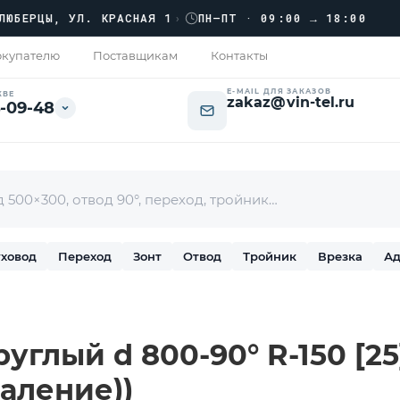
›››
РЦЫ, УЛ. КРАСНАЯ 1
›
ПН–ПТ · 09:00 → 18:00
купателю
Поставщикам
Контакты
E-MAIL ДЛЯ ЗАКАЗОВ
КВЕ
zakaz@vin-tel.ru
-09-48
ховод
Переход
Зонт
Отвод
Тройник
Врезка
Ад
углый d 800-90° R-150 [25
аление))