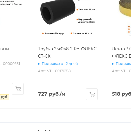
евый
Трубка 25х048-2 РУ-ФЛЕКС
Лента 3,
СТ-СК
ФЛЕКС В
TL-00000531
Под заказ от 2 дней
Под зака
Арт.: VTL-00170718
Арт.: VTL-
727
руб.
/м
518
руб
руб.