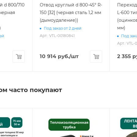
 d 800/710
Отвод круглый d 800-45° R-
Переход 
(черная
150 [32] (черная сталь 1,2 мм
L-600 тип
(дымоудаление))
(оцинков
)
мм)
Под заказ от 2 дней
Арт.: VTL-00180841
ней
Под зака
Арт.: VTL-
10 914
руб.
/шт
2 355
р
ом часто покупают