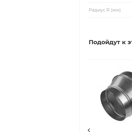
Радиус R (мм)
Подойдут к э