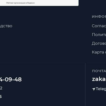
ИНФО
дство
Соглас
Полит
Догов
Карта 
ПОЧТ
zaka
92
5