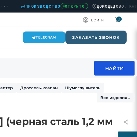
ПРОИЗВОДСТВО
›
ДОМОДЕДОВО, КАШИРСК
ОТКРЫТО
0
ВОЙТИ
ЗАКАЗАТЬ ЗВОНОК
TELEGRAM
аптер
Дроссель-клапан
Шумоглушитель
Все изделия
↓
] (черная сталь 1,2 мм