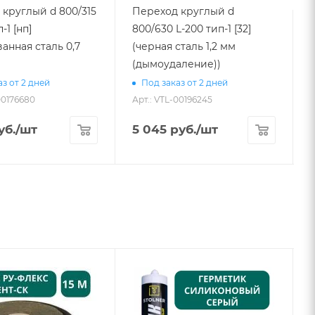
круглый d 800/315
Переход круглый d
-1 [нп]
800/630 L-200 тип-1 [32]
L
анная сталь 0,7
(черная сталь 1,2 мм
(дымоудаление))
з от 2 дней
Под заказ от 2 дней
00176680
Арт.: VTL-00196245
А
уб.
/шт
5 045
руб.
/шт