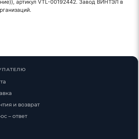
ение)), артикул VTL-00192442. Завод ВИНТЭЛ в
рганизаций.
УПАТЕЛЮ
та
авка
нтия и возврат
ос – ответ