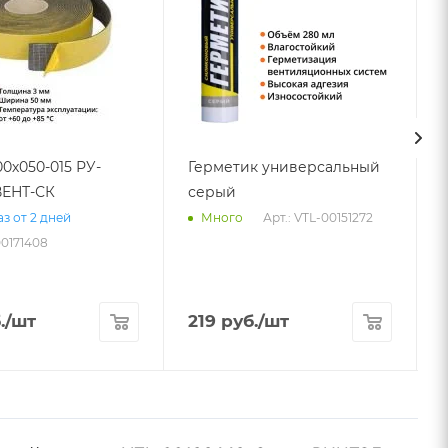
00х050-015 РУ-
Герметик универсальный
ЕНТ-СК
серый
Арт.: VTL-00151272
з от 2 дней
Много
00171408
.
/шт
219
руб.
/шт