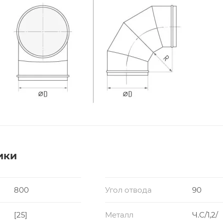
ики
800
Угол отвода
90
[25]
Металл
Ч.С/1,2/