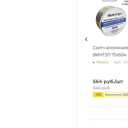
Скотч алюмини
ВИНТЭЛ 75х50м
Арт.: V
Много
564
руб.
/шт
846
руб.
-
33
%
Экономия
282