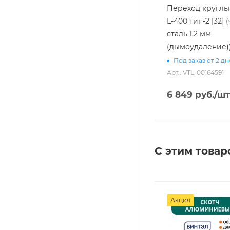
Переход круглый
L-400 тип-2 [32] 
сталь 1,2 мм
(дымоудаление)
Под заказ от 2 д
Арт.: VTL-00164591
6 849
руб.
/шт
С этим товар
Акция