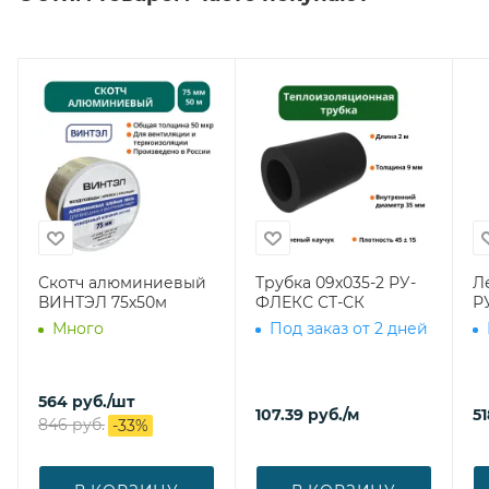
Скотч алюминиевый
Трубка 09х035-2 РУ-
Л
ВИНТЭЛ 75х50м
ФЛЕКС СТ-СК
Р
Много
Под заказ от 2 дней
564
руб.
/шт
107.39
руб.
/м
51
846
руб.
-
33
%