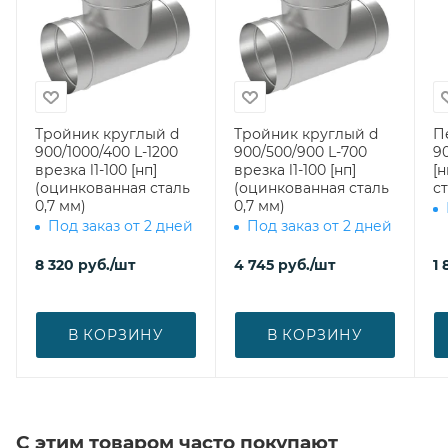
Тройник круглый d
Тройник круглый d
П
900/1000/400 L-1200
900/500/900 L-700
90
врезка l1-100 [нп]
врезка l1-100 [нп]
[
(оцинкованная сталь
(оцинкованная сталь
ст
0,7 мм)
0,7 мм)
Под заказ от 2 дней
Под заказ от 2 дней
8 320
руб.
/шт
4 745
руб.
/шт
1 
В КОРЗИНУ
В КОРЗИНУ
С этим товаром часто покупают