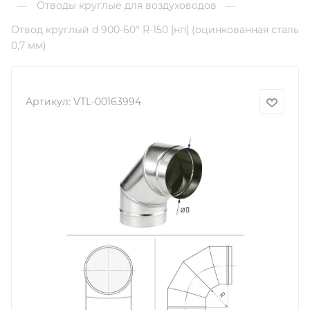
Отводы круглые для воздуховодов
—
—
Отвод круглый d 900-60° R-150 [нп] (оцинкованная сталь
0,7 мм)
Артикул:
VTL-00163994