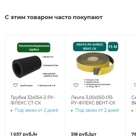
С этим товаром часто покупают
Трубка 32х054-2 РУ-
Лента 3,00х050-015
С
ФЛЕКС СТ-СК
РУ-ФЛЕКС ВЕНТ-СК
В
Под заказ от 2 дней
Под заказ от 2 дней
1 057
руб.
/м
518
руб.
/шт
7