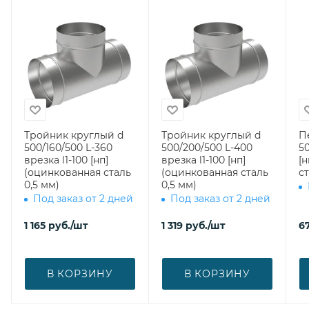
Тройник круглый d
Тройник круглый d
П
500/160/500 L-360
500/200/500 L-400
50
врезка l1-100 [нп]
врезка l1-100 [нп]
[
(оцинкованная сталь
(оцинкованная сталь
ст
0,5 мм)
0,5 мм)
Под заказ от 2 дней
Под заказ от 2 дней
1 165
руб.
/шт
1 319
руб.
/шт
6
В КОРЗИНУ
В КОРЗИНУ