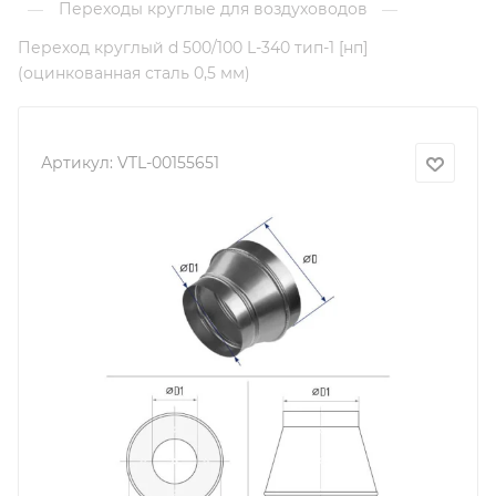
Переходы круглые для воздуховодов
—
—
Переход круглый d 500/100 L-340 тип-1 [нп]
(оцинкованная сталь 0,5 мм)
Артикул:
VTL-00155651