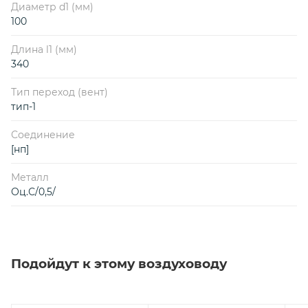
Диаметр d1 (мм)
100
Длина l1 (мм)
340
Тип переход (вент)
тип-1
Соединение
[нп]
Металл
Оц.С/0,5/
Подойдут к этому воздуховоду