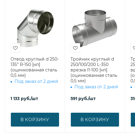
Отвод круглый d 250-
Тройник круглый d
Т
135° R-150 [нп]
250/100/200 L-350
25
(оцинкованная сталь
врезка l1-100 [нп]
вр
0,5 мм)
(оцинкованная сталь
(
0,5 мм)
0,
Под заказ от 2 дней
Под заказ от 2 дней
1 133
руб.
/шт
591
руб.
/шт
31
В КОРЗИНУ
В КОРЗИНУ