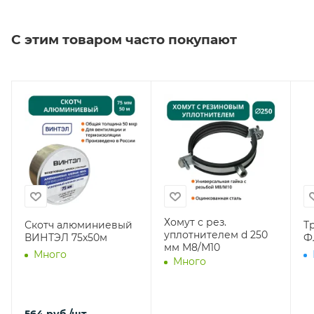
С этим товаром часто покупают
Хомут с рез.
Скотч алюминиевый
Т
уплотнителем d 250
ВИНТЭЛ 75х50м
Ф
мм М8/М10
Много
Много
564
руб.
/шт