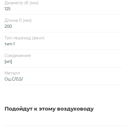
Диаметр d1 (мм)
125
Длина l1 (мм)
200
Тип переход (вент)
тип-1
Соединение
[нп]
Металл
Оц.С/0,5/
Подойдут к этому воздуховоду