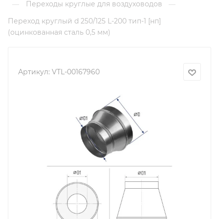
Переходы круглые для воздуховодов
—
—
Переход круглый d 250/125 L-200 тип-1 [нп]
(оцинкованная сталь 0,5 мм)
Артикул:
VTL-00167960