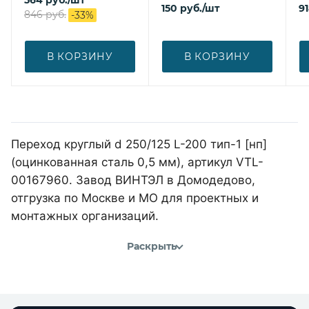
150
руб.
/шт
9
846
руб.
-
33
%
В КОРЗИНУ
В КОРЗИНУ
Переход круглый d 250/125 L-200 тип-1 [нп]
(оцинкованная сталь 0,5 мм), артикул VTL-
00167960. Завод ВИНТЭЛ в Домодедово,
отгрузка по Москве и МО для проектных и
монтажных организаций.
Раскрыть