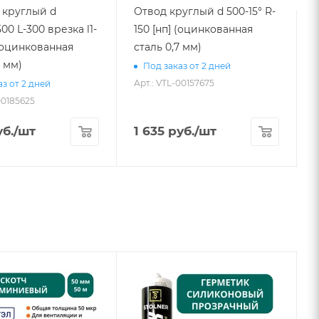
 круглый d
Отвод круглый d 500-15° R-
00 L-300 врезка l1-
150 [нп] (оцинкованная
 (оцинкованная
сталь 0,7 мм)
8 мм)
Под заказ от 2 дней
Арт.: VTL-00157675
з от 2 дней
00185625
А
б.
/шт
1 635
руб.
/шт