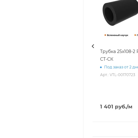
Трубка 25х108-2
СТ-СК
Под заказ от 2 д
Арт.: VTL-00170723
1 401
руб.
/м