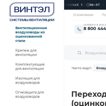
›
ЛЮБЕРЦЫ, УЛ. КРАСНАЯ 1
›
ПН–ПТ · 09:0
ОТКРЫТО
О компании
По
ТЕЛЕФОН В МОС
Вентиляционные
8 800 444
воздуховоды из
оцинкованной
стали
Крепеж для
вентиляции
Комплектующие
Часто ищут:
Возду
для вентиляции
Изоляция для
воздуховодов
Переход 
Огнезащита для
воздуховодов
(оцинко