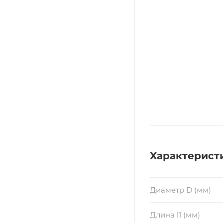
Характерист
Диаметр D (мм)
Длина l1 (мм)