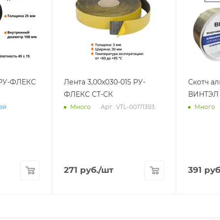
 РУ-ФЛЕКС
Лента 3,00х030-015 РУ-
Скотч а
ФЛЕКС СТ-СК
ВИНТЭЛ 
Арт.: VTL-00171393
ней
Много
Много
271
руб.
/шт
391
руб