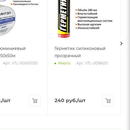
люминиевый
Герметик силиконовый
50х50м
прозрачный
Арт.: VTL-00000530
Арт.: VTL-00186211
Много
А
.
/шт
240
руб.
/шт