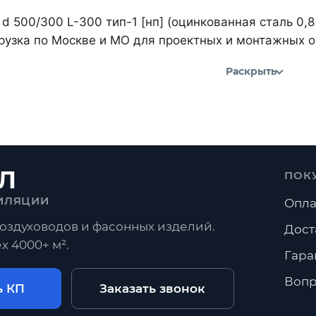
d 500/300 L-300 тип-1 [нп] (оцинкованная сталь 0,
рузка по Москве и МО для проектных и монтажных о
Раскрыть
Л
ПОК
ИЛЯЦИИ
Опла
оздуховодов и фасонных изделий.
Дост
х 4000+ м².
Гара
Вопр
ь КП
Заказать звонок