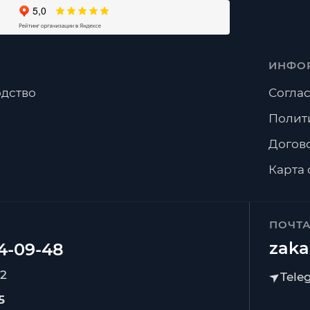
ИНФО
дство
Соглас
Полит
Догов
Карта 
ПОЧТ
zaka
92
5