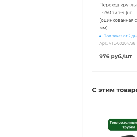
Переход круглый
L-250 тип-4 [нп]
(оцинкованная с
мм)
Под заказ от 2 д
Арт.: VTL-00204738
976
руб.
/шт
С этим товар