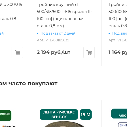
 d 500/315
Тройник круглый d
Тройник
500/315/500 L-515 врезка l1-
500/100/5
таль 0,8
100 [нп] (оцинкованная
100 [нп]
сталь 0,8 мм)
сталь 0,
ней
Под заказ от 2 дней
Под зака
Арт.: VTL-00185639
Арт.: VTL-
2 194
руб.
/шт
1 164
ру
ом часто покупают