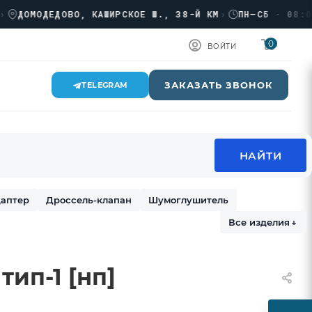
ОМОДЕДОВО, КАШИРСКОЕ Ш., 38-Й КМ
›
ПН–СБ · 08:00 → 
0
ВОЙТИ
ЗАКАЗАТЬ ЗВОНОК
TELEGRAM
аптер
Дроссель-клапан
Шумоглушитель
Все изделия
↓
тип-1 [нп]