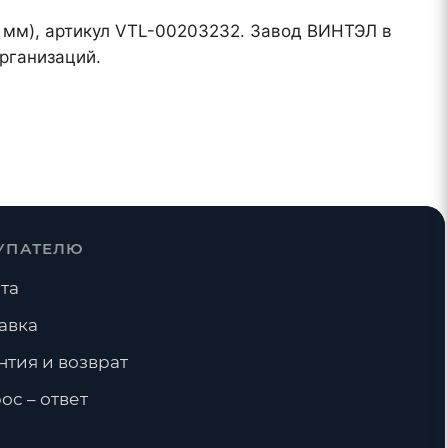
8 мм), артикул VTL-00203232. Завод ВИНТЭЛ в
рганизаций.
УПАТЕЛЮ
та
авка
нтия и возврат
ос – ответ