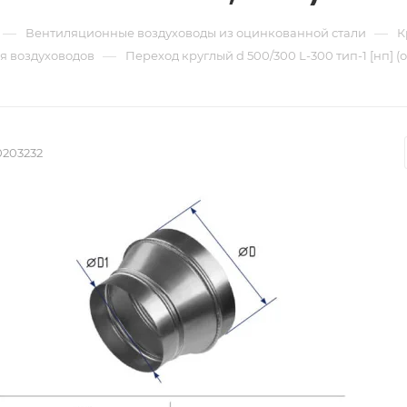
—
—
Вентиляционные воздуховоды из оцинкованной стали
К
—
я воздуховодов
Переход круглый d 500/300 L-300 тип-1 [нп] (
0203232