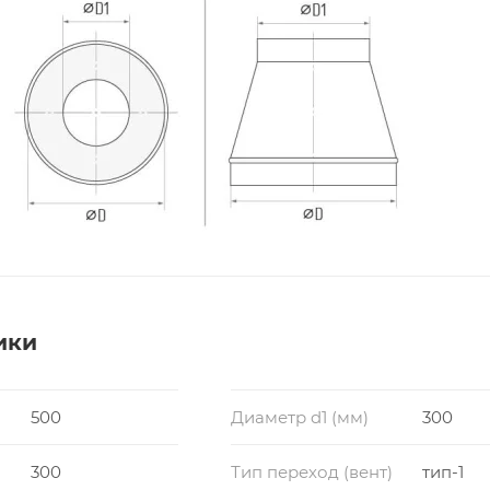
ики
500
Диаметр d1 (мм)
300
300
Тип переход (вент)
тип-1