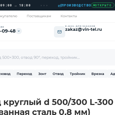
›››
0 → 18:00
ПРОИЗВОДСТВО
›
Д
ОТКРЫТО
купателю
Поставщикам
Контакты
E-MAIL ДЛЯ ЗАКАЗОВ
КВЕ
zakaz@vin-tel.ru
-09-48
ховод
Переход
Зонт
Отвод
Тройник
Врезка
Ад
круглый d 500/300 L-300 
ванная сталь 0,8 мм)