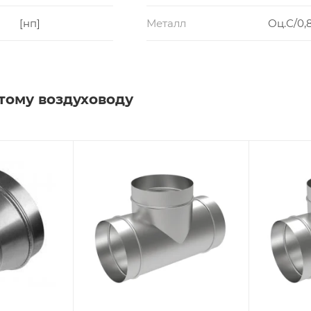
[нп]
Металл
Оц.С/0,
тому воздуховоду