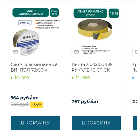
Скотч алюминиевый
Лента 3,00х100-015
Тр
ВИНТЭЛ 75х50м
РУ-ФЛЕКС СТ-СК
Ф
Много
Много
564
руб.
/шт
797
руб.
/шт
2 
846
руб.
-
33
%
В КОРЗИНУ
В КОРЗИНУ