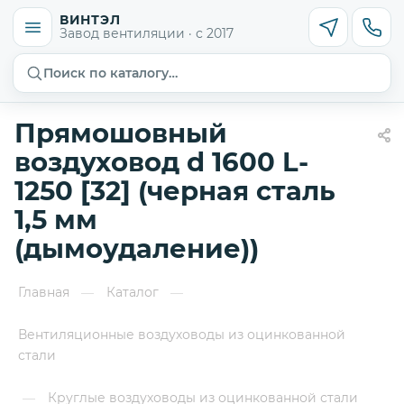
ВИНТЭЛ
Завод вентиляции · с 2017
Поиск по каталогу…
Прямошовный
воздуховод d 1600 L-
1250 [32] (черная сталь
1,5 мм
(дымоудаление))
Главная
Каталог
—
—
Вентиляционные воздуховоды из оцинкованной
стали
Круглые воздуховоды из оцинкованной стали
—