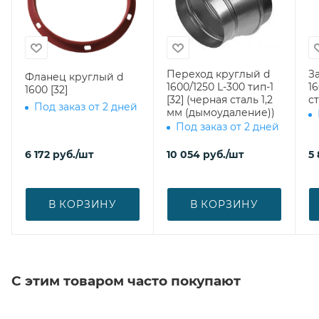
Переход круглый d
З
Фланец круглый d
1600/1250 L-300 тип-1
1600 (о
1600 [32]
[32] (черная сталь 1,2
ст
Под заказ от 2 дней
мм (дымоудаление))
Под заказ от 2 дней
6 172
руб.
/шт
10 054
руб.
/шт
5 
В КОРЗИНУ
В КОРЗИНУ
С этим товаром часто покупают