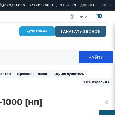
ОДЕДОВО, КАШИРСКОЕ Ш., 38-Й КМ
›
ПН–ПТ · 08:00 → 18
0
ВОЙТИ
ЗАКАЗАТЬ ЗВОНОК
TELEGRAM
аптер
Дроссель-клапан
Шумоглушитель
Все изделия
↓
1000 [нп]