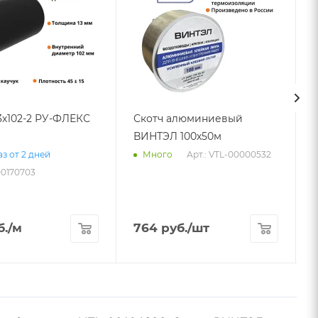
3х102-2 РУ-ФЛЕКС
Скотч алюминиевый
ВИНТЭЛ 100х50м
Арт.: VTL-00000532
з от 2 дней
Много
00170703
б.
/м
764
руб.
/шт