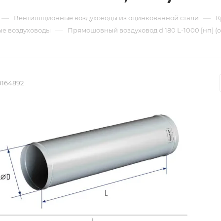
—
—
Вентиляционные воздуховоды из оцинкованной стали
К
—
е воздуховоды
Прямошовный воздуховод d 180 L-1000 [нп] (
0164892