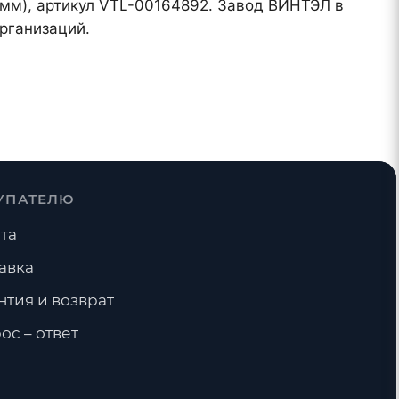
 мм), артикул VTL-00164892. Завод ВИНТЭЛ в
рганизаций.
УПАТЕЛЮ
та
авка
нтия и возврат
ос – ответ