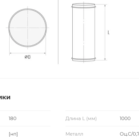
ики
180
Длина L (мм)
1000
[нп]
Металл
Оц.С/0,7