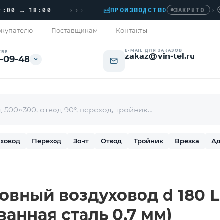
›››
 → 18:00
ПРОИЗВОДСТВО
›
ДОМ
ЗАКРЫТО
купателю
Поставщикам
Контакты
E-MAIL ДЛЯ ЗАКАЗОВ
КВЕ
zakaz@vin-tel.ru
-09-48
ховод
Переход
Зонт
Отвод
Тройник
Врезка
Ад
вный воздуховод d 180 L-
ванная сталь 0,7 мм)