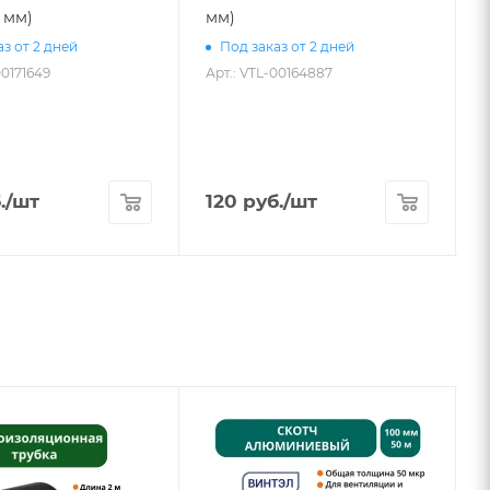
7 мм)
мм)
з от 2 дней
Под заказ от 2 дней
00171649
Арт.: VTL-00164887
А
.
/шт
120
руб.
/шт