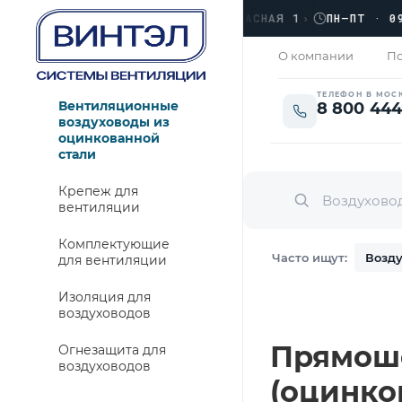
›
ЛЮБЕРЦЫ, УЛ. КРАСНАЯ 1
›
ПН–ПТ · 09:00
ЗАКРЫТО
О компании
По
ТЕЛЕФОН В МОС
Вентиляционные
8 800 444
воздуховоды из
оцинкованной
стали
Крепеж для
вентиляции
Комплектующие
Часто ищут:
Возду
для вентиляции
Изоляция для
воздуховодов
Прямошо
Огнезащита для
воздуховодов
(оцинко