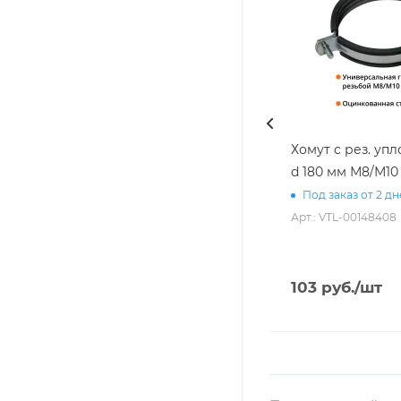
Хомут с рез. уп
d 180 мм М8/М10
Под заказ от 2 д
Арт.: VTL-00148408
103
руб.
/шт