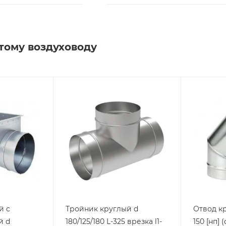
тому воздуховоду
й с
Тройник круглый d
Отвод кр
й d
180/125/180 L-325 врезка l1-
150 [нп]