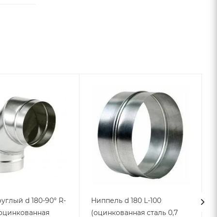
углый d 180-90° R-
Ниппель d 180 L-100
 (оцинкованная
(оцинкованная сталь 0,7
L