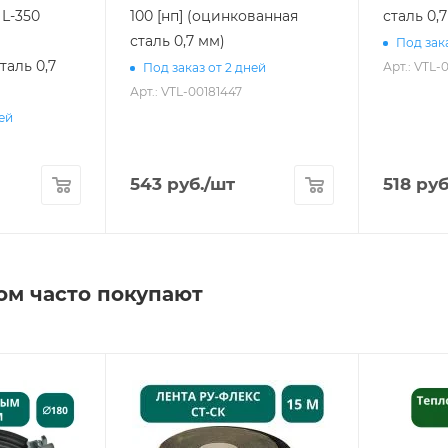
 L-350
100 [нп] (оцинкованная
сталь 0,
сталь 0,7 мм)
Под зака
таль 0,7
Арт.: VTL-
Под заказ от 2 дней
Арт.: VTL-00181447
ней
543
руб.
/шт
518
руб
ом часто покупают