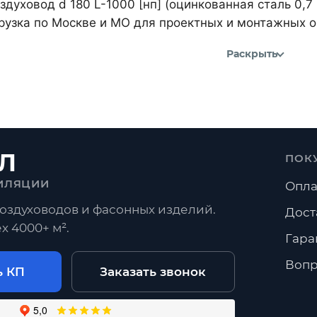
духовод d 180 L-1000 [нп] (оцинкованная сталь 0,7
рузка по Москве и МО для проектных и монтажных о
Раскрыть
Л
ПОК
ИЛЯЦИИ
Опла
оздуховодов и фасонных изделий.
Дост
х 4000+ м².
Гара
Вопр
ь КП
Заказать звонок