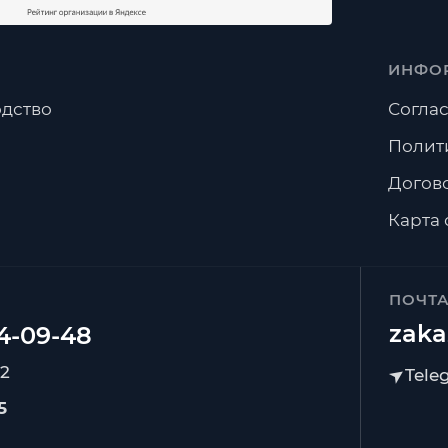
ИНФО
дство
Соглас
Полит
Догов
Карта 
ПОЧТ
zaka
92
5