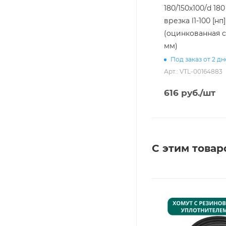
180/150х100/d 180
врезка l1-100 [нп]
(оцинкованная с
мм)
Под заказ от 2 д
Арт.: VTL-00164883
616
руб.
/шт
С этим товар