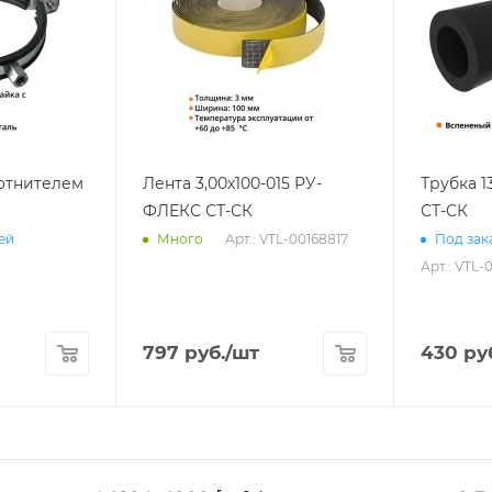
лотнителем
Лента 3,00х100-015 РУ-
Трубка 1
ФЛЕКС СТ-СК
СТ-СК
Арт.: VTL-00168817
ней
Много
Под зака
Арт.: VTL-
797
руб.
/шт
430
ру