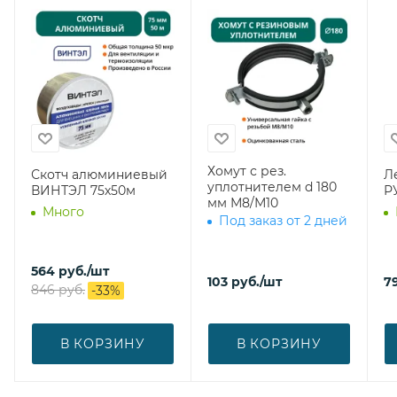
Хомут с рез.
Скотч алюминиевый
Ле
уплотнителем d 180
ВИНТЭЛ 75х50м
Р
мм М8/М10
Много
Под заказ от 2 дней
564
руб.
/шт
103
руб.
/шт
7
846
руб.
-
33
%
В КОРЗИНУ
В КОРЗИНУ