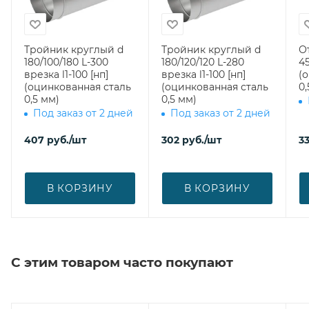
Тройник круглый d
Тройник круглый d
О
180/100/180 L-300
180/120/120 L-280
45
врезка l1-100 [нп]
врезка l1-100 [нп]
(
(оцинкованная сталь
(оцинкованная сталь
0,
0,5 мм)
0,5 мм)
Под заказ от 2 дней
Под заказ от 2 дней
407
руб.
/шт
302
руб.
/шт
3
В КОРЗИНУ
В КОРЗИНУ
С этим товаром часто покупают