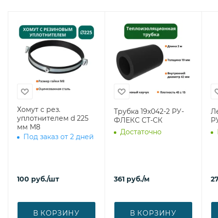
Хомут с рез.
Трубка 19х042-2 РУ-
Л
уплотнителем d 225
ФЛЕКС СТ-СК
Р
мм М8
Достаточно
Под заказ от 2 дней
100
руб.
/шт
361
руб.
/м
27
В КОРЗИНУ
В КОРЗИНУ