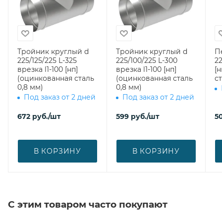
Тройник круглый d
Тройник круглый d
П
225/125/225 L-325
225/100/225 L-300
22
врезка l1-100 [нп]
врезка l1-100 [нп]
[
(оцинкованная сталь
(оцинкованная сталь
ст
0,8 мм)
0,8 мм)
Под заказ от 2 дней
Под заказ от 2 дней
672
руб.
/шт
599
руб.
/шт
5
В КОРЗИНУ
В КОРЗИНУ
С этим товаром часто покупают