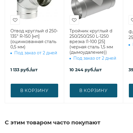
Отвод круглый d 250-
Тройник круглый d
Ф
135° R-150 [нп]
250/250/250 L-1250
2
(оцинкованная сталь
врезка l1-100 [25]
0,5 мм)
(черная сталь 1,5 мм
(дымоудаление))
Под заказ от 2 дней
Под заказ от 2 дней
1 133
руб.
/шт
10 244
руб.
/шт
3
В КОРЗИНУ
В КОРЗИНУ
С этим товаром часто покупают