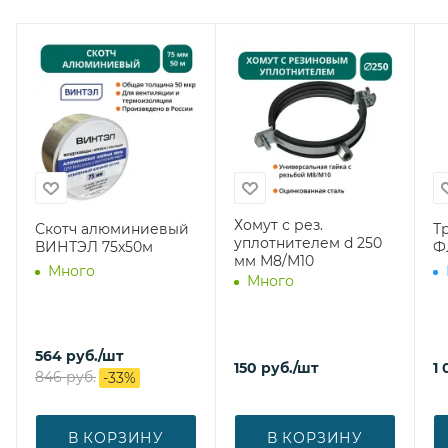
Хомут с рез.
Скотч алюминиевый
Т
уплотнителем d 250
ВИНТЭЛ 75х50м
Ф
мм М8/М10
Много
Много
564
руб.
/шт
150
руб.
/шт
1 
846
руб.
-
33
%
В КОРЗИНУ
В КОРЗИНУ