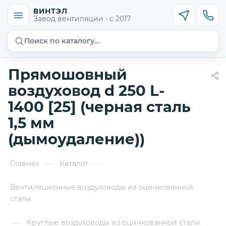
ВИНТЭЛ
Завод вентиляции · с 2017
Поиск по каталогу…
Прямошовный
воздуховод d 250 L-
1400 [25] (черная сталь
1,5 мм
(дымоудаление))
Главная
Каталог
—
—
Вентиляционные воздуховоды из оцинкованной
стали
Круглые воздуховоды из оцинкованной стали
—