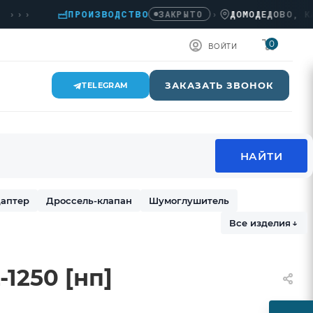
››
ПРОИЗВОДСТВО
›
ДОМОДЕДОВО, КАШИР
ЗАКРЫТО
0
ВОЙТИ
ЗАКАЗАТЬ ЗВОНОК
TELEGRAM
аптер
Дроссель-клапан
Шумоглушитель
Все изделия
↓
1250 [нп]