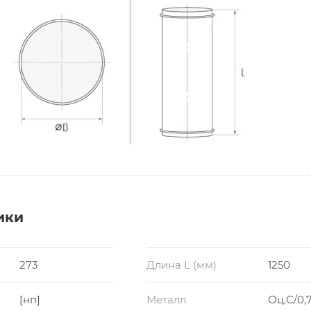
ики
273
Длина L (мм)
1250
[нп]
Металл
Оц.С/0,7