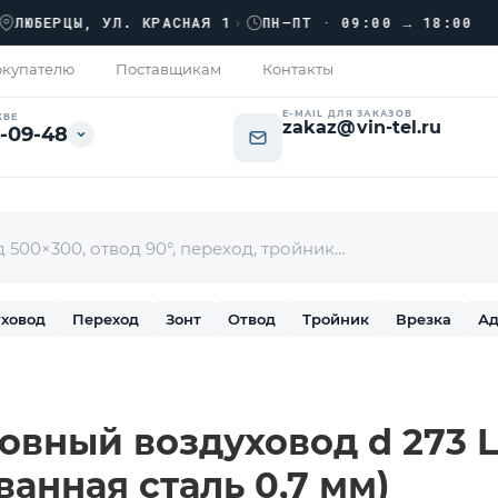
›
БЕРЦЫ, УЛ. КРАСНАЯ 1
›
ПН–ПТ · 09:00 → 18:00
купателю
Поставщикам
Контакты
E-MAIL ДЛЯ ЗАКАЗОВ
КВЕ
zakaz@vin-tel.ru
-09-48
ховод
Переход
Зонт
Отвод
Тройник
Врезка
Ад
вный воздуховод d 273 L-
ванная сталь 0,7 мм)