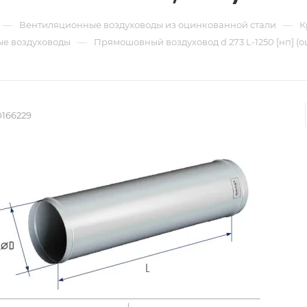
—
—
Вентиляционные воздуховоды из оцинкованной стали
К
—
е воздуховоды
Прямошовный воздуховод d 273 L-1250 [нп] (о
0166229