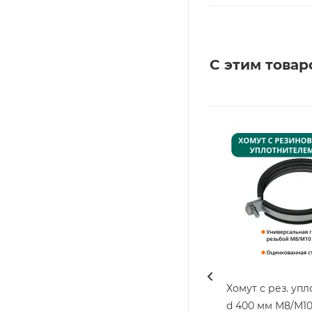
С этим товар
Хомут с рез. уп
d 400 мм М8/М1