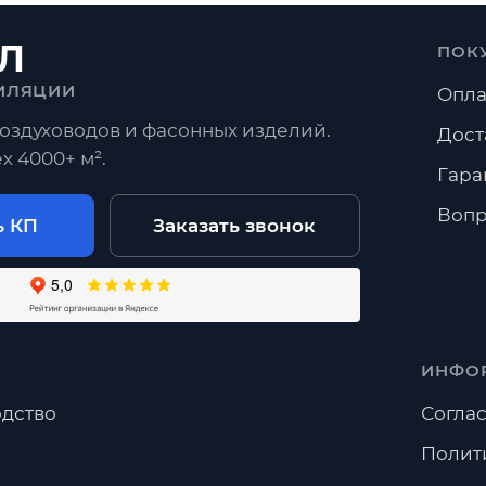
Л
ПОК
ИЛЯЦИИ
Опла
оздуховодов и фасонных изделий.
Дост
х 4000+ м².
Гара
Вопр
ь КП
Заказать звонок
ИНФО
дство
Соглас
Полит