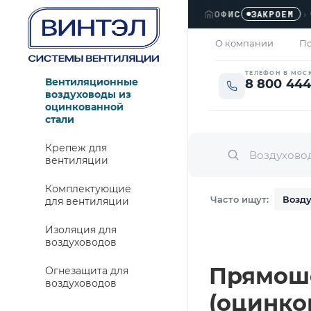
ОФИС
›
ЛЮ
ЗАКРОЕМ
О компании
По
ТЕЛЕФОН В МОС
Вентиляционные
8 800 444
воздуховоды из
оцинкованной
стали
Крепеж для
вентиляции
Комплектующие
Часто ищут:
Возду
для вентиляции
Изоляция для
воздуховодов
Прямошо
Огнезащита для
воздуховодов
(оцинко