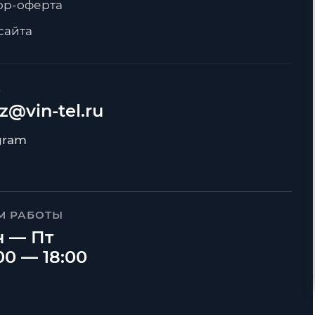
ор-оферта
сайта
А
z@vin-tel.ru
М РАБОТЫ
 — Пт
00 — 18:00