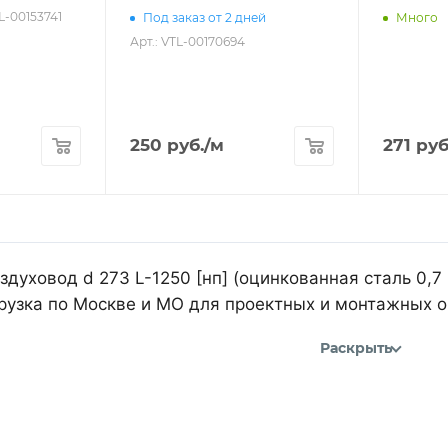
TL-00153741
Под заказ от 2 дней
Много
Арт.: VTL-00170694
250
руб.
/м
271
руб
духовод d 273 L-1250 [нп] (оцинкованная сталь 0,7
рузка по Москве и МО для проектных и монтажных о
Раскрыть