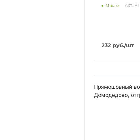
Арт.: V
Много
232
руб.
/шт
Прямошовный воз
Домодедово, отг