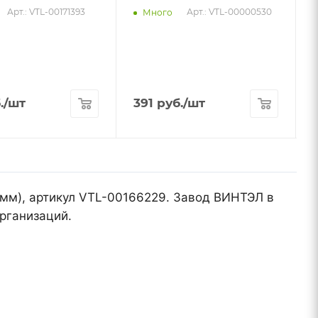
Арт.: VTL-00171393
Арт.: VTL-00000530
Много
.
/шт
391
руб.
/шт
 мм), артикул VTL-00166229. Завод ВИНТЭЛ в
рганизаций.