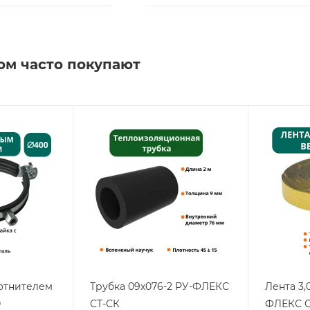
ом часто покупают
лотнителем
Трубка 09х076-2 РУ-ФЛЕКС
Лента 3,
0
СТ-СК
ФЛЕКС С