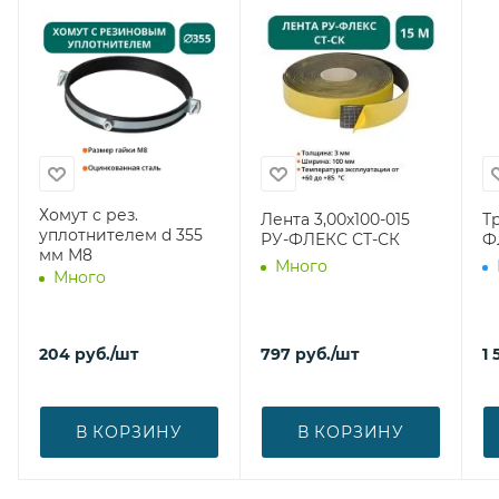
Хомут с рез.
Лента 3,00х100-015
Т
уплотнителем d 355
РУ-ФЛЕКС СТ-СК
Ф
мм М8
Много
Много
204
руб.
/шт
797
руб.
/шт
1 
В КОРЗИНУ
В КОРЗИНУ