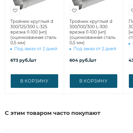
Тройник круглый d
Тройник круглый d
П
300/125/300 L-325
300/100/300 L-300
30
врезка l1-100 [нп]
врезка l1-100 [нп]
[
(оцинкованная сталь
(оцинкованная сталь
ст
0,5 мм)
0,5 мм)
Под заказ от 2 дней
Под заказ от 2 дней
673
руб.
/шт
604
руб.
/шт
4
В КОРЗИНУ
В КОРЗИНУ
С этим товаром часто покупают