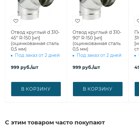
Отвод круглый d 310-
Отвод круглый d 310-
П
45° R-150 [нп]
90° R-150 [нп]
31
(оцинкованная сталь
(оцинкованная сталь
[
0,5 мм)
0,5 мм)
ст
Под заказ от 2 дней
Под заказ от 2 дней
999
руб.
/шт
999
руб.
/шт
4
В КОРЗИНУ
В КОРЗИНУ
С этим товаром часто покупают