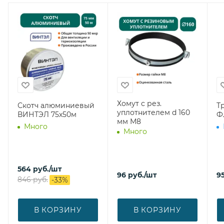
Хомут с рез.
Скотч алюминиевый
Тр
уплотнителем d 160
ВИНТЭЛ 75х50м
Ф
мм М8
Много
Много
564
руб.
/шт
96
руб.
/шт
9
846
руб.
-
33
%
В КОРЗИНУ
В КОРЗИНУ