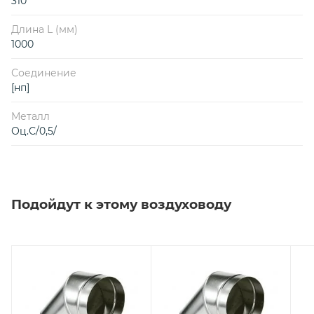
310
Длина L (мм)
1000
Соединение
[нп]
Металл
Оц.С/0,5/
Подойдут к этому воздуховоду