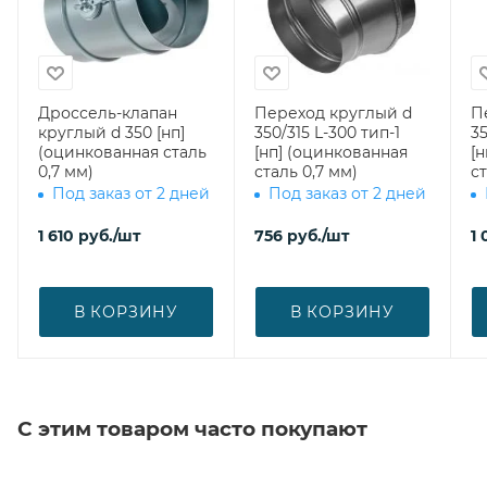
Дроссель-клапан
Переход круглый d
П
круглый d 350 [нп]
350/315 L-300 тип-1
35
(оцинкованная сталь
[нп] (оцинкованная
[
0,7 мм)
сталь 0,7 мм)
ст
Под заказ от 2 дней
Под заказ от 2 дней
1 610
руб.
/шт
756
руб.
/шт
1 
В КОРЗИНУ
В КОРЗИНУ
С этим товаром часто покупают