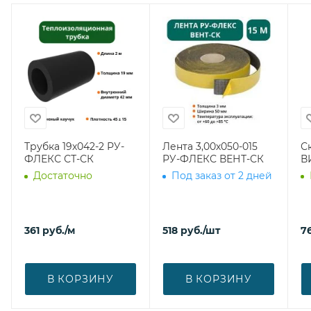
Трубка 19х042-2 РУ-
Лента 3,00х050-015
С
ФЛЕКС СТ-СК
РУ-ФЛЕКС ВЕНТ-СК
В
Достаточно
Под заказ от 2 дней
361
руб.
/м
518
руб.
/шт
7
В КОРЗИНУ
В КОРЗИНУ