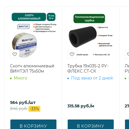
Скотч алюминиевый
Трубка 19х035-2 РУ-
Л
ВИНТЭЛ 75х50м
ФЛЕКС СТ-СК
Р
Много
Под заказ от 2 дней
564
руб.
/шт
315.58
руб.
/м
27
846
руб.
-
33
%
В КОРЗИНУ
В КОРЗИНУ