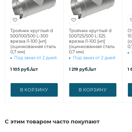
Тройник круглый d
Тройник круглый d
О
500/100/500 L-300
500/125/500 L-325
15
врезка l1-100 [нп]
врезка l1-100 [нп]
(
(оцинкованная сталь
(оцинкованная сталь
0,
0,7 мм)
0,7 мм)
Под заказ от 2 дней
Под заказ от 2 дней
1 105
руб.
/шт
1 219
руб.
/шт
1 
В КОРЗИНУ
В КОРЗИНУ
С этим товаром часто покупают