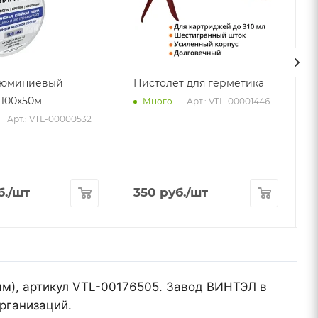
люминиевый
Пистолет для герметика
100х50м
Арт.: VTL-00001446
Много
Арт.: VTL-00000532
б.
/шт
350
руб.
/шт
мм), артикул VTL-00176505. Завод ВИНТЭЛ в
рганизаций.