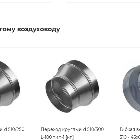
тому воздуховоду
 d 510/250
Переход круглый d 510/500
Гибкая в
L-100 тип-1 [нп]
510 - 45х