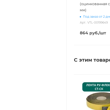
(оцинкованная с
мм)
Под заказ от 2 д
Арт.: VTL-00199649
864
руб.
/шт
С этим товар