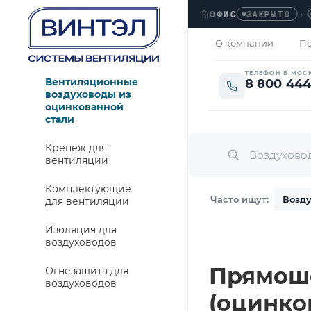
ОФИС
›
ЛЮ
ЗАКРЫТО
О компании
По
ТЕЛЕФОН В МОС
Вентиляционные
8 800 444
воздуховоды из
оцинкованной
стали
Крепеж для
вентиляции
Комплектующие
Часто ищут:
Возду
для вентиляции
Изоляция для
воздуховодов
Прямошо
Огнезащита для
воздуховодов
(оцинко