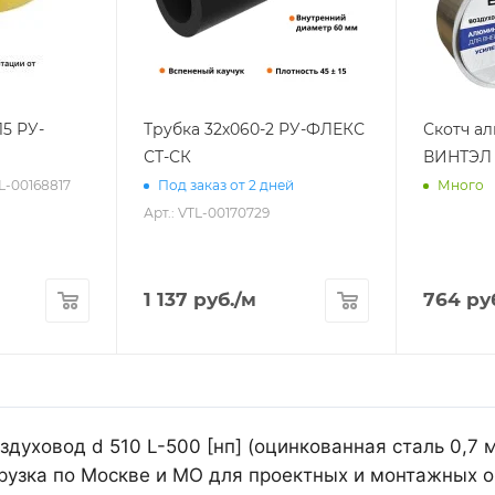
15 РУ-
Трубка 32х060-2 РУ-ФЛЕКС
Скотч а
СТ-СК
ВИНТЭЛ 
TL-00168817
Под заказ от 2 дней
Много
Арт.: VTL-00170729
1 137
руб.
/м
764
ру
духовод d 510 L-500 [нп] (оцинкованная сталь 0,7 
рузка по Москве и МО для проектных и монтажных о