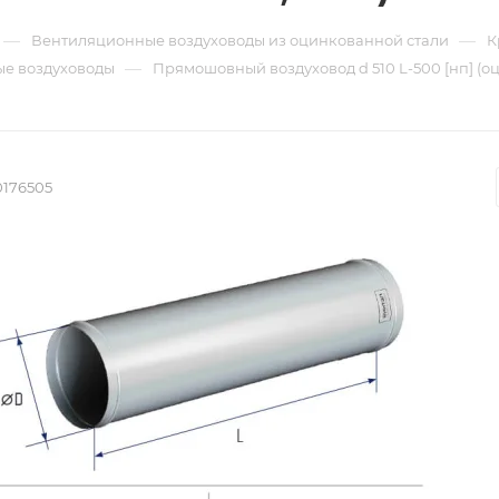
—
—
Вентиляционные воздуховоды из оцинкованной стали
К
—
е воздуховоды
Прямошовный воздуховод d 510 L-500 [нп] (о
0176505