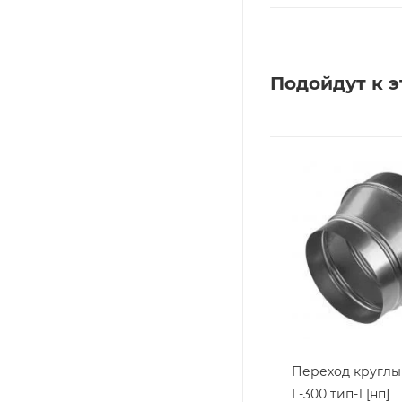
Подойдут к э
Переход круглый
L-300 тип-1 [нп]