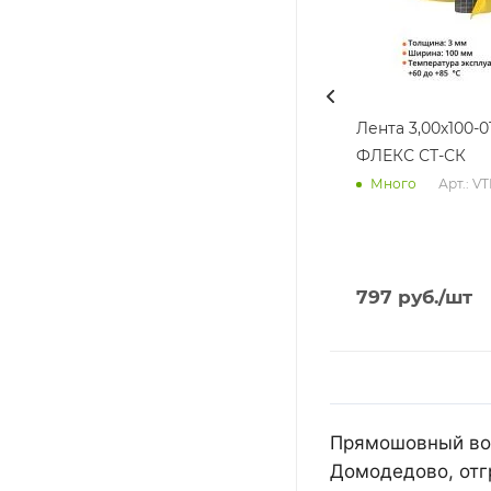
Лента 3,00х100-0
ФЛЕКС СТ-СК
Арт.: V
Много
797
руб.
/шт
Прямошовный воз
Домодедово, отг