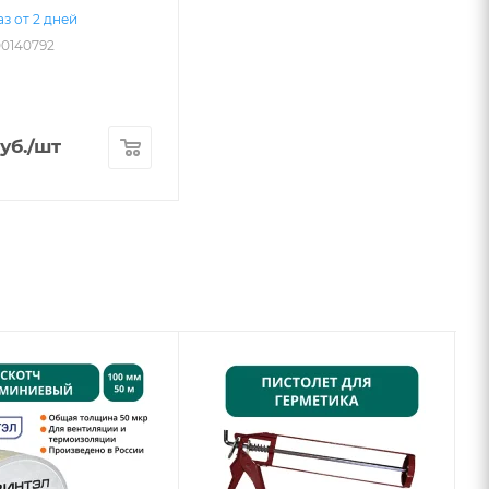
з от 2 дней
00140792
уб.
/шт