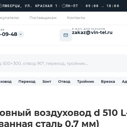
››
БЕРЦЫ, УЛ. КРАСНАЯ 1
›
ПН–ПТ · 09:00 → 18:00
купателю
Поставщикам
Контакты
E-MAIL ДЛЯ ЗАКАЗОВ
КВЕ
zakaz@vin-tel.ru
-09-48
ховод
Переход
Зонт
Отвод
Тройник
Врезка
Ад
вный воздуховод d 510 L-
ванная сталь 0,7 мм)