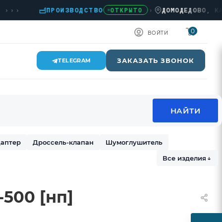
›
ПРОИЗВОДСТВО
›
ДОМОДЕДОВО, КАШИР
ОТКРЫТО
0
ВОЙТИ
ЗАКАЗАТЬ ЗВОНОК
TELEGRAM
аптер
Дроссель-клапан
Шумоглушитель
Все изделия
↓
500 [нп]