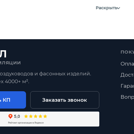
Раскрыть
Л
ПОК
ИЛЯЦИИ
Опла
оздуховодов и фасонных изделий.
Дост
х 4000+ м².
Гара
Вопр
ь КП
Заказать звонок