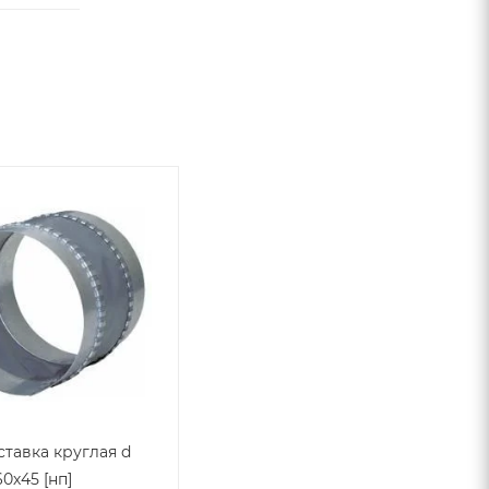
ставка круглая d
60х45 [нп]