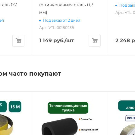
таль 0,7
(оцинкованная сталь 0,7
Под зака
мм)
Арт.: VTL-
ней
Под заказ от 2 дней
Арт.: VTL-00180239
1 149
руб.
/шт
2 248
р
ом часто покупают