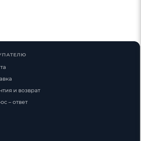
УПАТЕЛЮ
та
авка
нтия и возврат
ос – ответ