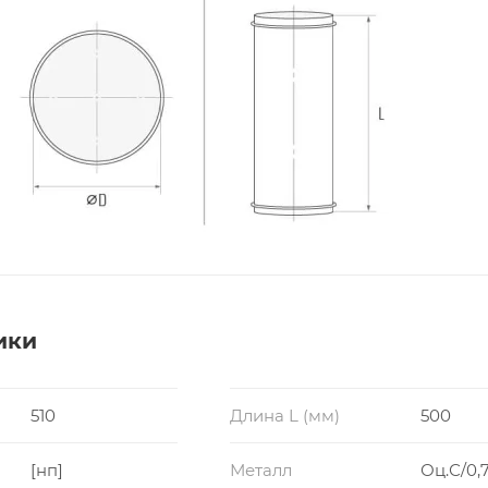
ики
510
Длина L (мм)
500
[нп]
Металл
Оц.С/0,7