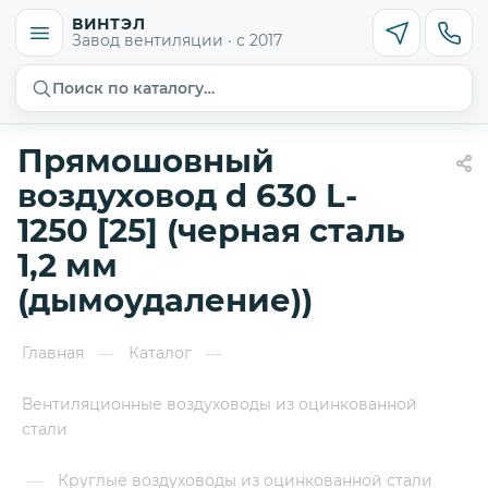
ВИНТЭЛ
Завод вентиляции · с 2017
Поиск по каталогу…
Прямошовный
воздуховод d 630 L-
1250 [25] (черная сталь
1,2 мм
(дымоудаление))
Главная
Каталог
—
—
Вентиляционные воздуховоды из оцинкованной
стали
Круглые воздуховоды из оцинкованной стали
—