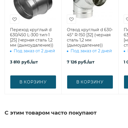
Переход круглый d
Отвод круглый d 630-
П
630/450 L-300 тип-1
45° R-150 [32] (черная
63
[25] (черная сталь 1,2
сталь 1,2 мм
[
мм (дымоудаление))
(дымоудаление))
ст
Под заказ от 2 дней
Под заказ от 2 дней
3 810
руб.
/шт
7 126
руб.
/шт
1 
В КОРЗИНУ
В КОРЗИНУ
С этим товаром часто покупают