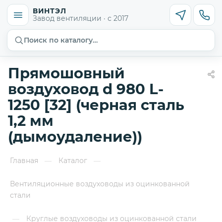
ВИНТЭЛ
Завод вентиляции · с 2017
Поиск по каталогу…
Прямошовный
воздуховод d 980 L-
1250 [32] (черная сталь
1,2 мм
(дымоудаление))
Главная
Каталог
—
—
Вентиляционные воздуховоды из оцинкованной
стали
Круглые воздуховоды из оцинкованной стали
—