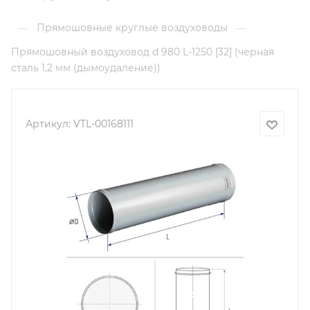
Прямошовные круглые воздуховоды
—
—
Прямошовный воздуховод d 980 L-1250 [32] (черная
сталь 1,2 мм (дымоудаление))
Артикул:
VTL-00168111