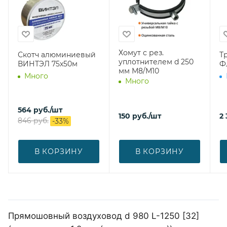
Хомут с рез.
Скотч алюминиевый
Тр
уплотнителем d 250
ВИНТЭЛ 75х50м
Ф
мм М8/М10
Много
Много
564
руб.
/шт
150
руб.
/шт
2 
846
руб.
-
33
%
В КОРЗИНУ
В КОРЗИНУ
Прямошовный воздуховод d 980 L-1250 [32]