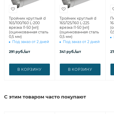
Тройник круглый d
Тройник круглый d
П
165/100/160 L-200
165/125/160 L-225
16
врезка l1-50 [нп]
врезка l1-50 [нп]
(
(оцинкованная сталь
(оцинкованная сталь
0,
0,5 мм)
0,5 мм)
Под заказ от 2 дней
Под заказ от 2 дней
291
руб.
/шт
341
руб.
/шт
2
В КОРЗИНУ
В КОРЗИНУ
С этим товаром часто покупают