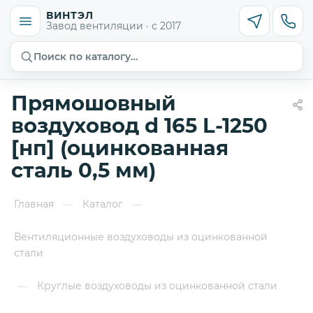
ВИНТЭЛ
Завод вентиляции · с 2017
Поиск по каталогу…
Прямошовный
воздуховод d 165 L-1250
[нп] (оцинкованная
сталь 0,5 мм)
Главная
Каталог
—
—
Вентиляционные воздуховоды из оцинкованной
стали
Круглые воздуховоды из оцинкованной стали
—