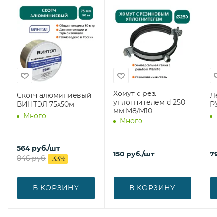
Хомут с рез.
Скотч алюминиевый
Ле
уплотнителем d 250
ВИНТЭЛ 75х50м
Р
мм М8/М10
Много
Много
564
руб.
/шт
150
руб.
/шт
7
846
руб.
-
33
%
В КОРЗИНУ
В КОРЗИНУ