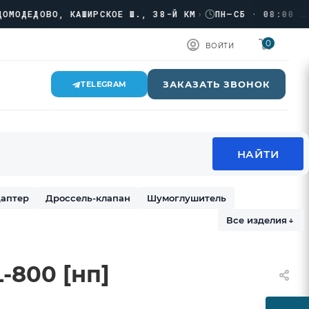
ЕДОВО, КАШИРСКОЕ Ш., 38-Й КМ
›
ПН–СБ · 08:00 → 17:
0
ВОЙТИ
ЗАКАЗАТЬ ЗВОНОК
TELEGRAM
аптер
Дроссель-клапан
Шумоглушитель
Все изделия
↓
-800 [нп]