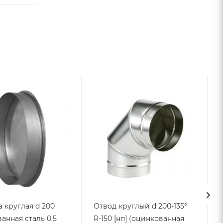
 круглая d 200
Отвод круглый d 200-135°
анная сталь 0,5
R-150 [нп] (оцинкованная
2