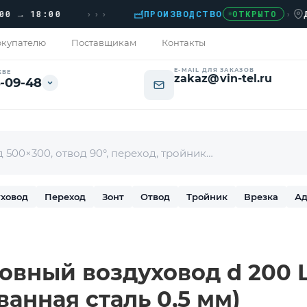
›››
 18:00
ПРОИЗВОДСТВО
›
ДОМОД
ОТКРЫТО
купателю
Поставщикам
Контакты
E-MAIL ДЛЯ ЗАКАЗОВ
КВЕ
zakaz@vin-tel.ru
-09-48
ховод
Переход
Зонт
Отвод
Тройник
Врезка
Ад
вный воздуховод d 200 L
ванная сталь 0,5 мм)