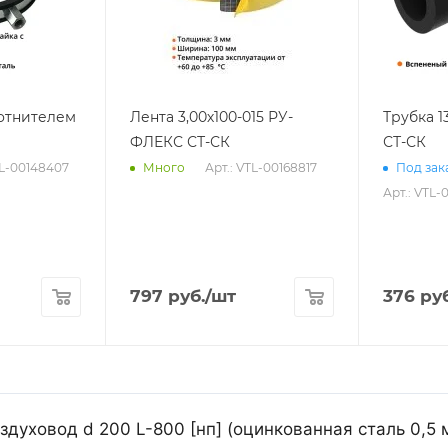
лотнителем
Лента 3,00х100-015 РУ-
Трубка 
ФЛЕКС СТ-СК
СТ-СК
TL-00148407
Арт.: VTL-00168817
Много
Под зака
Арт.: VTL-
797
руб.
/шт
376
руб
духовод d 200 L-800 [нп] (оцинкованная сталь 0,5 