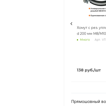
Хомут с рез. уп
d 200 мм М8/М10
Арт.: V
Много
138
руб.
/шт
Прямошовный воз