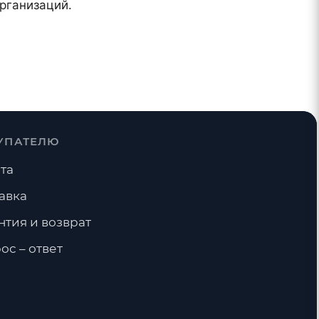
рганизаций.
УПАТЕЛЮ
та
авка
нтия и возврат
ос – ответ