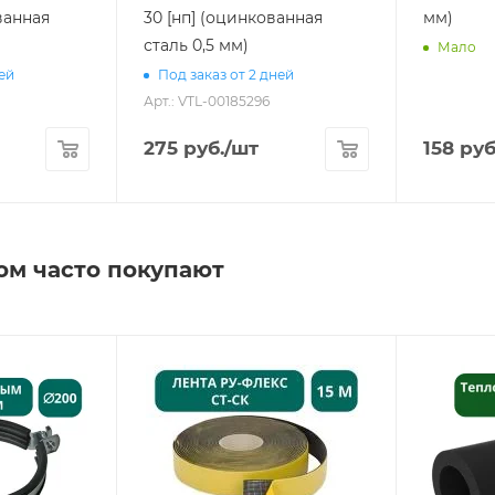
ванная
30 [нп] (оцинкованная
мм)
сталь 0,5 мм)
Мало
ней
Под заказ от 2 дней
Арт.: VTL-00185296
275
руб.
/шт
158
руб
ом часто покупают