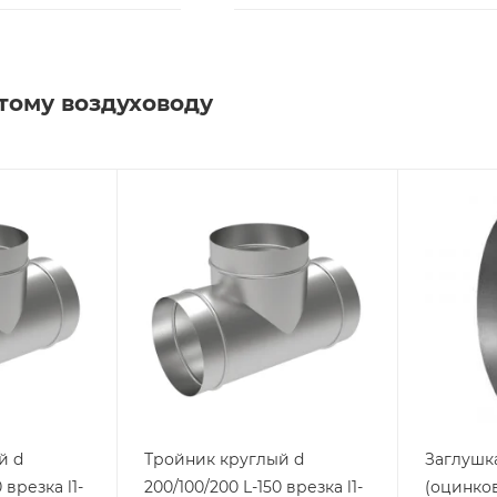
тому воздуховоду
й d
Тройник круглый d
Заглушка
 врезка l1-
200/100/200 L-150 врезка l1-
(оцинков