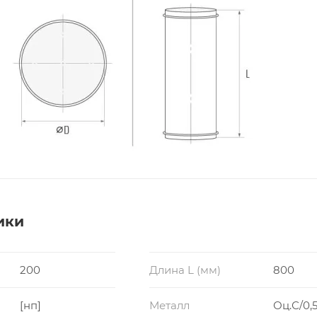
ики
200
Длина L (мм)
800
[нп]
Металл
Оц.С/0,5