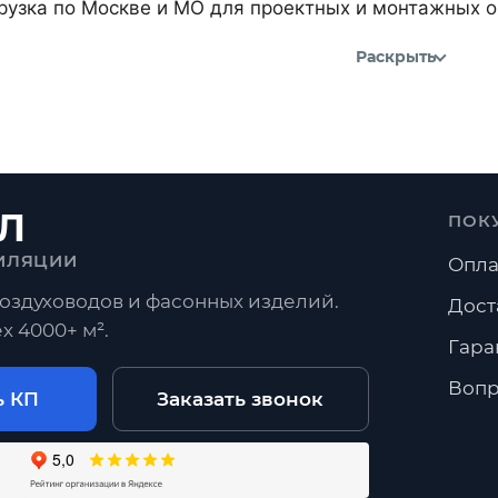
рузка по Москве и МО для проектных и монтажных о
Раскрыть
Л
ПОК
ИЛЯЦИИ
Опла
оздуховодов и фасонных изделий.
Дост
х 4000+ м².
Гара
Вопр
ь КП
Заказать звонок