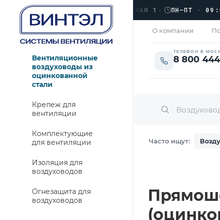
›
ЛЮБЕРЦЫ, УЛ. КРАСНАЯ 1
›
ПН–ПТ · 09:00 →
КРЫТО
О компании
По
ТЕЛЕФОН В МОС
Вентиляционные
8 800 444
воздуховоды из
оцинкованной
стали
Крепеж для
вентиляции
Комплектующие
Часто ищут:
Возду
для вентиляции
Изоляция для
воздуховодов
Прямошо
Огнезащита для
воздуховодов
(оцинко