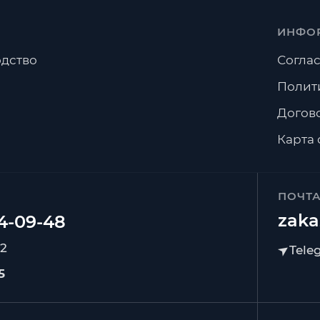
ИНФО
дство
Соглас
Полит
Догов
Карта 
ПОЧТ
zaka
92
5