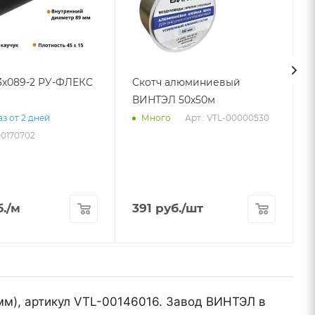
13х089-2 РУ-ФЛЕКС
Скотч алюминиевый
ВИНТЭЛ 50х50м
Арт.: VTL-00000530
з от 2 дней
Много
00170702
.
/м
391
руб.
/шт
мм), артикул VTL-00146016. Завод ВИНТЭЛ в