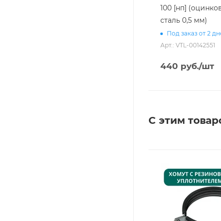
100 [нп] (оцинко
сталь 0,5 мм)
Под заказ от 2 д
Арт.: VTL-00142551
440
руб.
/шт
С этим товар