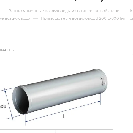
—
—
Вентиляционные воздуховоды из оцинкованной стали
К
—
е воздуховоды
Прямошовный воздуховод d 200 L-800 [нп] (о
0146016