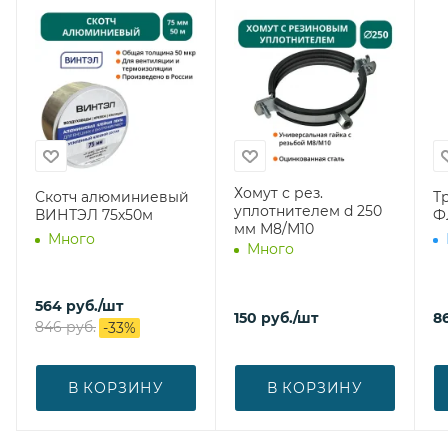
Хомут с рез.
Скотч алюминиевый
Тр
уплотнителем d 250
ВИНТЭЛ 75х50м
Ф
мм М8/М10
Много
Много
564
руб.
/шт
150
руб.
/шт
8
846
руб.
-
33
%
В КОРЗИНУ
В КОРЗИНУ