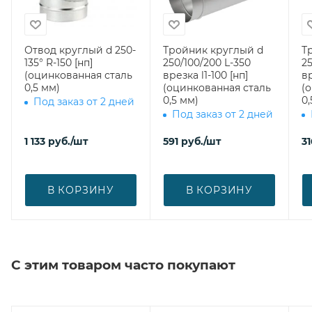
Отвод круглый d 250-
Тройник круглый d
Т
135° R-150 [нп]
250/100/200 L-350
25
(оцинкованная сталь
врезка l1-100 [нп]
вр
0,5 мм)
(оцинкованная сталь
(
0,5 мм)
0,
Под заказ от 2 дней
Под заказ от 2 дней
1 133
руб.
/шт
591
руб.
/шт
31
В КОРЗИНУ
В КОРЗИНУ
С этим товаром часто покупают